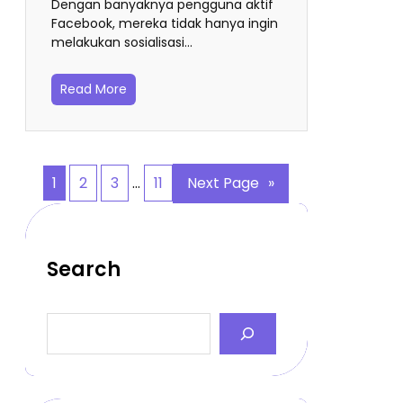
Dengan banyaknya pengguna aktif
Facebook, mereka tidak hanya ingin
melakukan sosialisasi…
Read More
1
2
3
…
11
Next Page
»
Search
S
e
a
r
c