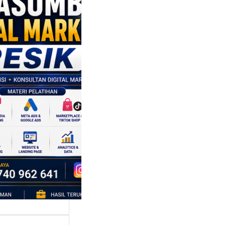
sumber
al Marketing
k:
ngkatkan
 Saing SDM
isnis di Era
sformasi
al
mbangan dunia
ri tidak hanya
bah cara
ahaan
oduksi barang,