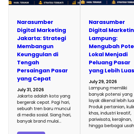
Narasumber
Narasumber
Digital Marketing
Digital Marketi
Jakarta: Strategi
Lampung:
Membangun
Mengubah Pote
Keunggulan di
Lokal Menjadi
Tengah
Peluang Pasar
Persaingan Pasar
yang Lebih Lua
yang Cepat
July 29, 2026
Lampung memiliki
July 31, 2026
banyak potensi yang
Jakarta adalah kota yang
layak dikenal lebih lua
bergerak cepat. Pagi hari,
Produk pertanian, kuli
sebuah tren baru muncul
khas, industri kreatif,
di media sosial. Siang hari,
pariwisata, kerajinan,
banyak brand mulai…
hingga berbagai usa