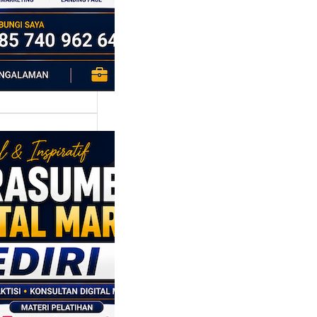
sumber
al Marketing
:
bangun
egi
saran
sis Data
 Bisnis yang