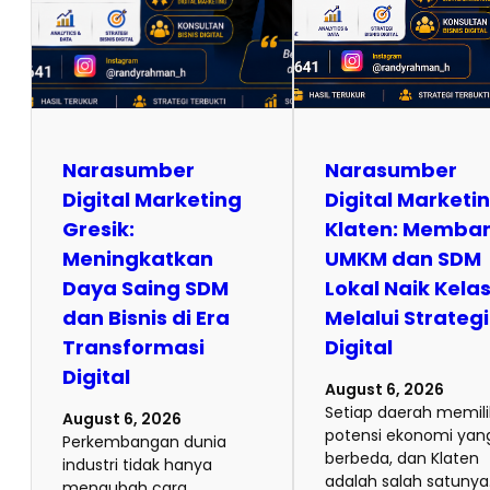
Narasumber
Narasumber
Digital Marketing
Digital Marketi
Gresik:
Klaten: Memba
Meningkatkan
UMKM dan SDM
Daya Saing SDM
Lokal Naik Kela
dan Bisnis di Era
Melalui Strategi
Transformasi
Digital
Digital
August 6, 2026
Setiap daerah memili
August 6, 2026
potensi ekonomi yan
Perkembangan dunia
berbeda, dan Klaten
industri tidak hanya
adalah salah satunya
mengubah cara