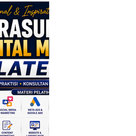
sumber
al Marketing
en: Membantu
 dan SDM
 Naik Kelas
ui Strategi
al
 daerah memiliki
si ekonomi yang
a, dan Klaten
h…