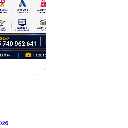
umbuh
l marketing
 mengubah cara
 berkembang.
promosi banyak…
026