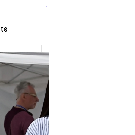
sts
ok Buat
an, Gimana
eginya ?