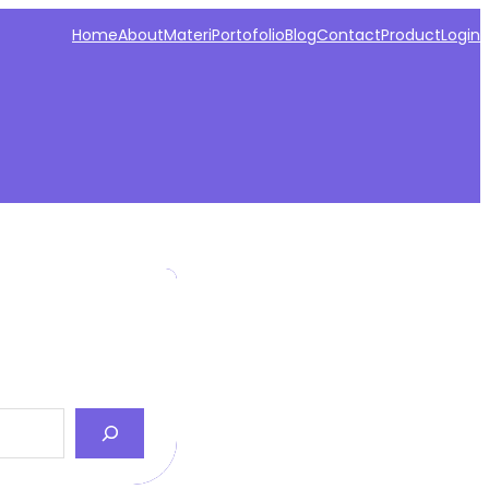
Home
About
Materi
Portofolio
Blog
Contact
Product
Login