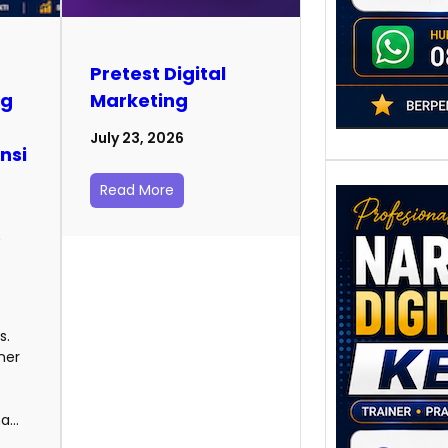
Pretest Digital
ng
Marketing
July 23, 2026
nsi
Read More
s
Nara
Digit
Kediri
s.
Mem
ner
Strat
Pema
Berba
ha…
untuk