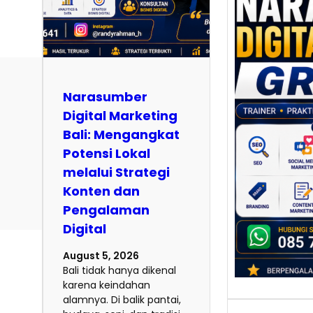
Nara
Digit
Gresi
Meni
Daya
dan B
Narasumber
Tran
Digital Marketing
Digit
Bali: Mengangkat
Perke
Potensi Lokal
indust
melalui Strategi
mengu
Konten dan
perus
Pengalaman
mempr
Digital
…
August 5, 2026
Bali tidak hanya dikenal
karena keindahan
alamnya. Di balik pantai,