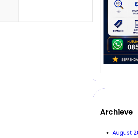
Bert
Digita
telah
bisnis
Dulu, 
Archieve
August 2