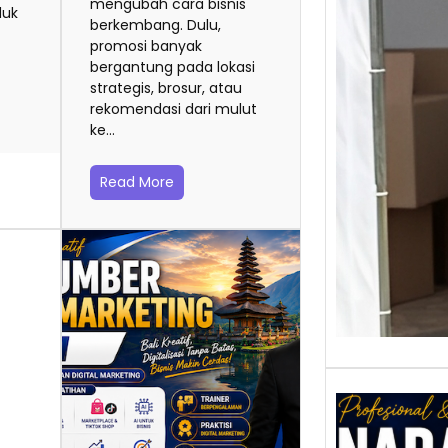
mengubah cara bisnis
duk
berkembang. Dulu,
Baca 
promosi banyak
Berjua
bergantung pada lokasi
Tiktok
strategis, brosur, atau
menja
rekomendasi dari mulut
hibura
ke…
Read More