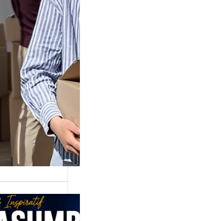
Juga Cara
lan Di
shop TikTok
di tempat
n…