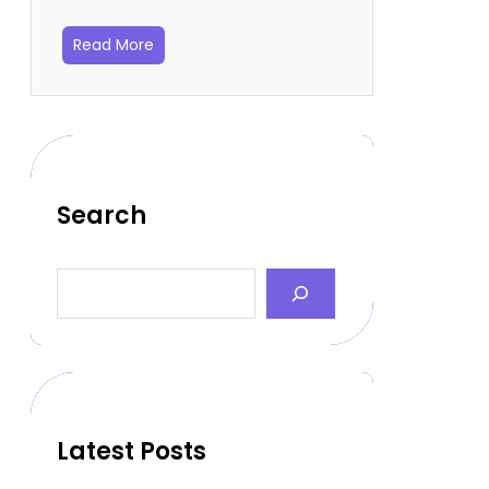
Read More
Search
S
e
a
r
c
h
Latest Posts