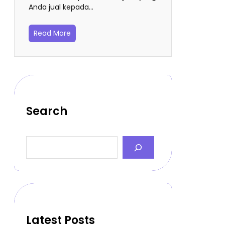
Anda jual kepada…
Read More
Search
S
e
a
r
c
h
Latest Posts