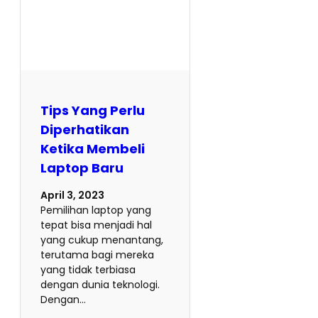
Tips Yang Perlu
Diperhatikan
Ketika Membeli
Laptop Baru
April 3, 2023
Pemilihan laptop yang
tepat bisa menjadi hal
yang cukup menantang,
terutama bagi mereka
yang tidak terbiasa
dengan dunia teknologi.
Dengan…