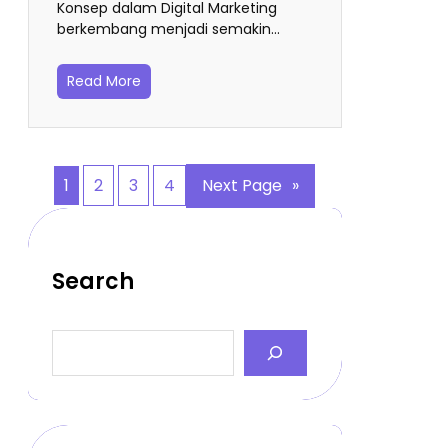
Konsep dalam Digital Marketing
berkembang menjadi semakin…
Read More
1
2
3
4
Next Page
»
Search
S
e
a
r
c
h