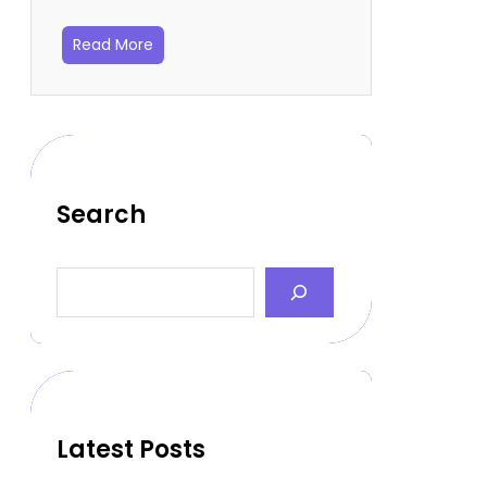
Read More
Search
S
e
a
r
c
h
Latest Posts