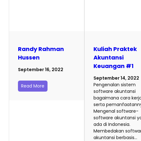
Randy Rahman
Kuliah Praktek
Hussen
Akuntansi
Keuangan #1
September 16, 2022
September 14, 2022
Pengenalan sistem
Read More
software akuntansi
bagaimana cara kerj
serta pemanfaatann
Mengenal software-
software akuntansi y
ada di Indonesia.
Membedakan softwa
akuntansi berbasis…