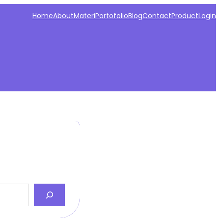
Home
About
Materi
Portofolio
Blog
Contact
Product
Login