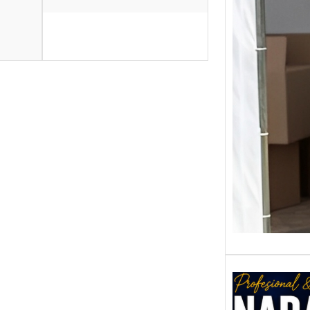
Baca 
Berjua
Tiktok
menja
hibura