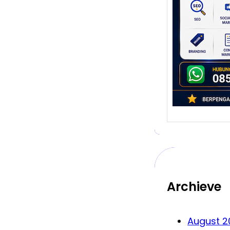
Bert
Digita
telah
bisnis
Dulu, 
Archieve
August 2