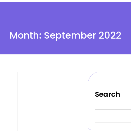
Month:
September 2022
Search
S
e
a
r