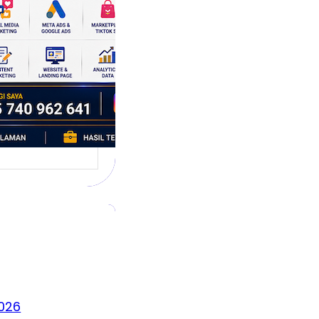
umbuh
l marketing
 mengubah cara
 berkembang.
promosi banyak…
026