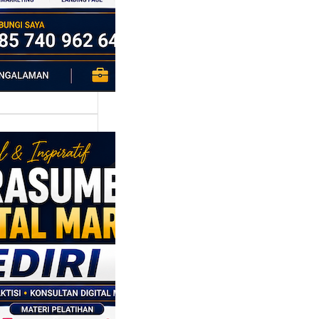
sumber
al Marketing
:
bangun
egi
saran
sis Data
 Bisnis yang