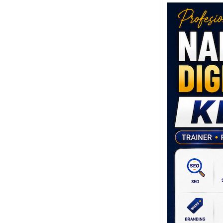
Nara
Digit
Klat
UMKM
Lokal
Melal
Digit
Setiap
poten
berbed
adala