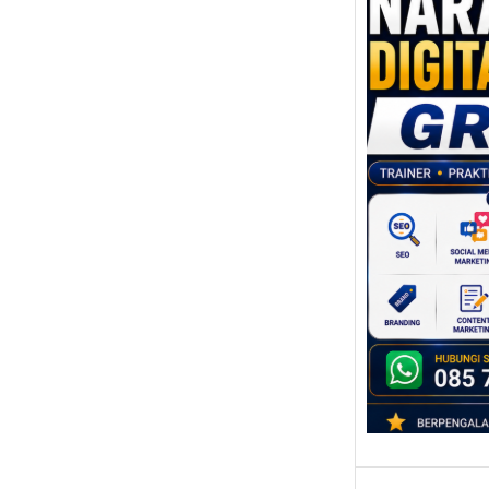
Nara
Digit
Gresi
Meni
Daya
dan B
Tran
Digit
Perke
indust
mengu
perus
mempr
…