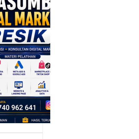
sumber
al Marketing
k:
ngkatkan
 Saing SDM
isnis di Era
sformasi
al
mbangan dunia
ri tidak hanya
bah cara
ahaan
oduksi barang,