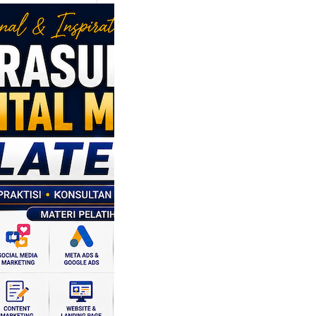
sumber
al Marketing
en: Membantu
 dan SDM
 Naik Kelas
ui Strategi
al
 daerah memiliki
si ekonomi yang
a, dan Klaten
h…