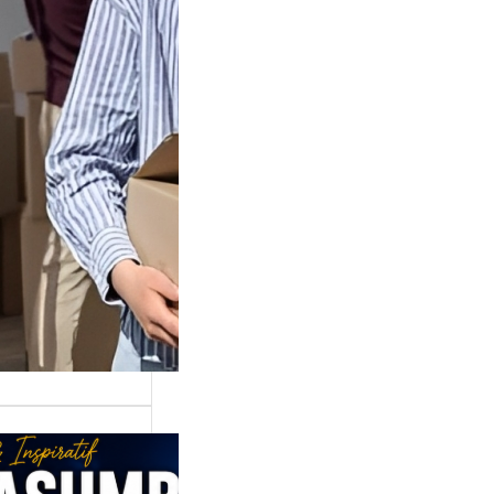
Juga Cara
lan Di
shop TikTok
di tempat
n…