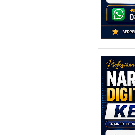
Nara
Digit
Kediri
Mem
Strat
Pema
Berba
untuk