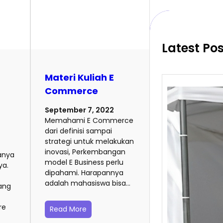
c
h
Latest Po
Materi Kuliah E
Commerce
September 7, 2022
Memahami E Commerce
dari definisi sampai
strategi untuk melakukan
inovasi, Perkembangan
anya
model E Business perlu
ya.
dipahami. Harapannya
adalah mahasiswa bisa…
ang
Tik T
re
Jual
Read More
Strat