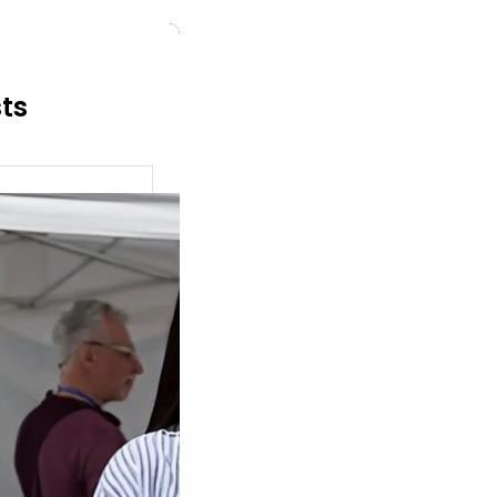
sts
ok Buat
an, Gimana
eginya ?