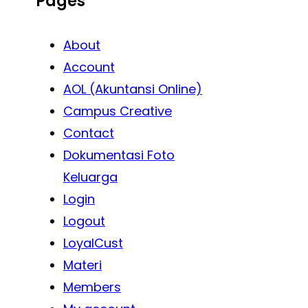
Pages
About
Account
AOL (Akuntansi Online)
Campus Creative
Contact
Dokumentasi Foto
Keluarga
Login
Logout
LoyalCust
Materi
Members