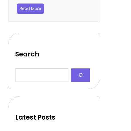
Read More
Search
S
e
a
r
c
h
Latest Posts