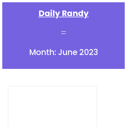
Skip
Daily Randy
to
content
Month:
June 2023