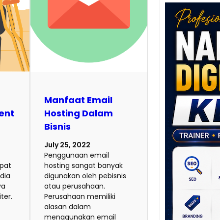
Nara
Digit
Manfaat Email
Klat
ent
Hosting Dalam
UMKM
Bisnis
Lokal
Melal
July 25, 2022
Digit
Penggunaan email
apat
hosting sangat banyak
Setiap
dia
digunakan oleh pebisnis
poten
ya
atau perusahaan.
berbed
ter.
Perusahaan memiliki
adala
alasan dalam
menggunakan email