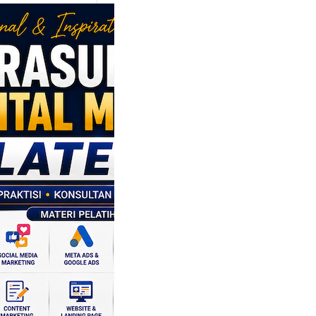
sumber
al Marketing
en: Membantu
 dan SDM
 Naik Kelas
ui Strategi
al
 daerah memiliki
si ekonomi yang
a, dan Klaten
h…