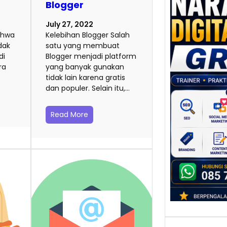
Blogger
Nara
Digit
July 27, 2022
Gresi
ahwa
Kelebihan Blogger Salah
Meni
idak
satu yang membuat
Daya
di
Blogger menjadi platform
dan B
ra
yang banyak gunakan
Tran
tidak lain karena gratis
Digit
dan populer. Selain itu,…
Perke
Read More
indust
mengu
perus
mempr
…