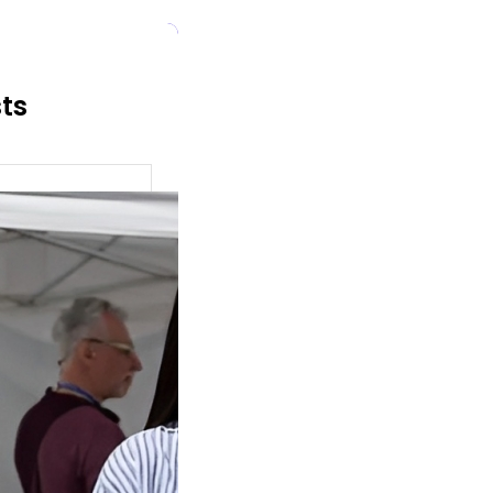
sts
ok Buat
an, Gimana
eginya ?