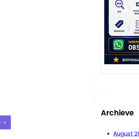
Bert
Digita
telah
bisnis
Dulu, 
Archieve
e
»
August 2