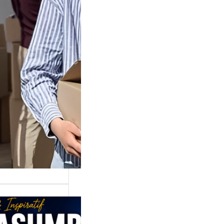
Juga Cara
lan Di
shop TikTok
di tempat
n…