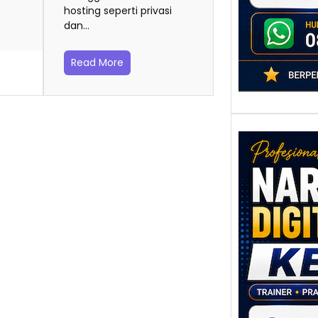
hosting seperti privasi
dan…
Read More
Nara
Digit
Kediri
Mem
Strat
Pema
Berba
untuk