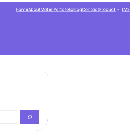
Home
About
Materi
Portofolio
Blog
Contact
Product
LMS