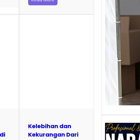
Baca 
Berjua
Tiktok
menja
hibura
Kelebihan dan
di
Kekurangan Dari