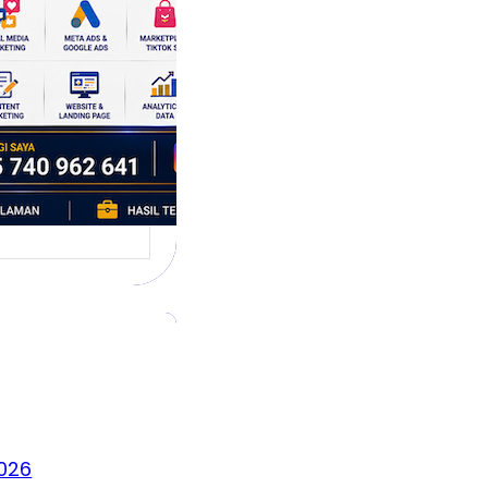
umbuh
l marketing
 mengubah cara
 berkembang.
promosi banyak…
026