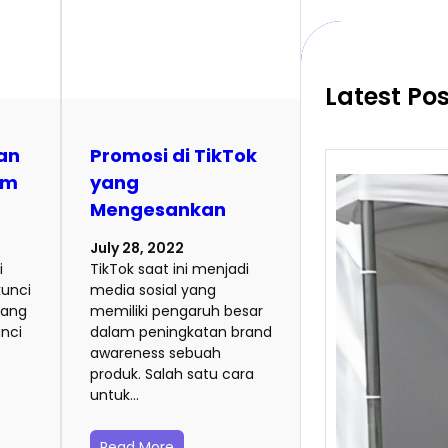
c
h
Latest Po
an
Promosi di TikTok
am
yang
Mengesankan
July 28, 2022
i
TikTok saat ini menjadi
kunci
media sosial yang
yang
memiliki pengaruh besar
nci
dalam peningkatan brand
awareness sebuah
produk. Salah satu cara
untuk…
Tik T
Jual
Strat
Read More