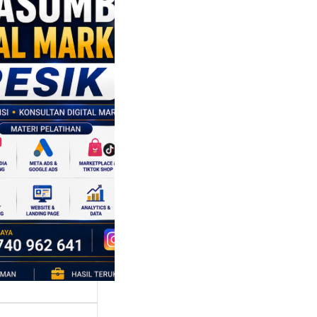
sumber
al Marketing
k:
ngkatkan
 Saing SDM
isnis di Era
sformasi
al
mbangan dunia
ri tidak hanya
bah cara
ahaan
oduksi barang,