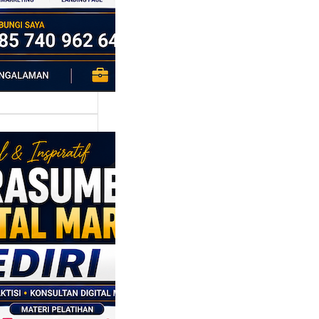
sumber
al Marketing
:
bangun
egi
saran
sis Data
 Bisnis yang