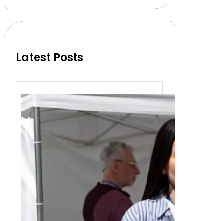
r
c
h
Latest Posts