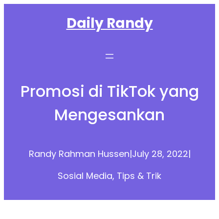
Skip
Daily Randy
to
content
Promosi di TikTok yang
Mengesankan
Randy Rahman Hussen
|
July 28, 2022
|
Sosial Media
, 
Tips & Trik