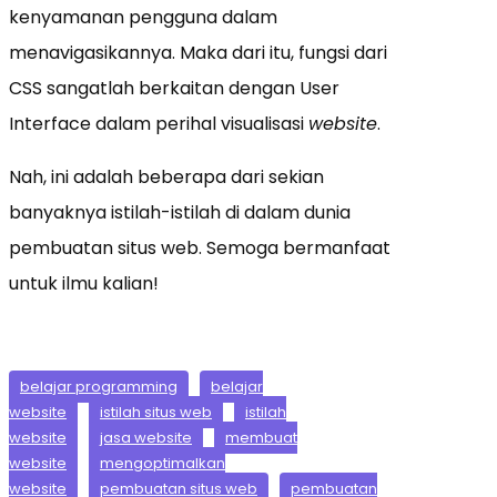
kenyamanan pengguna dalam
menavigasikannya. Maka dari itu, fungsi dari
CSS sangatlah berkaitan dengan User
Interface dalam perihal visualisasi
website
.
Nah, ini adalah beberapa dari sekian
banyaknya istilah-istilah di dalam dunia
pembuatan situs web. Semoga bermanfaat
untuk ilmu kalian!
belajar programming
belajar
website
istilah situs web
istilah
website
jasa website
membuat
website
mengoptimalkan
website
pembuatan situs web
pembuatan