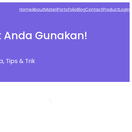
Home
About
Materi
Portofolio
Blog
Contact
Product
Login
at Anda Gunakan!
a
, 
Tips & Trik