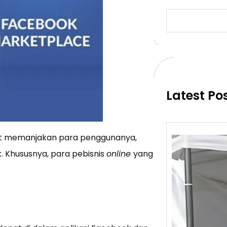
S
e
a
r
c
h
Latest Po
gat memanjakan para penggunanya,
 Khususnya, para pebisnis
online
yang