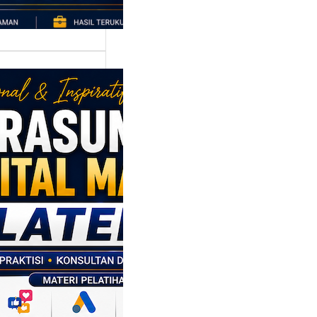
asumber
tal Marketing
en: Membantu
M dan SDM
l Naik Kelas
ui Strategi
al
p daerah memiliki