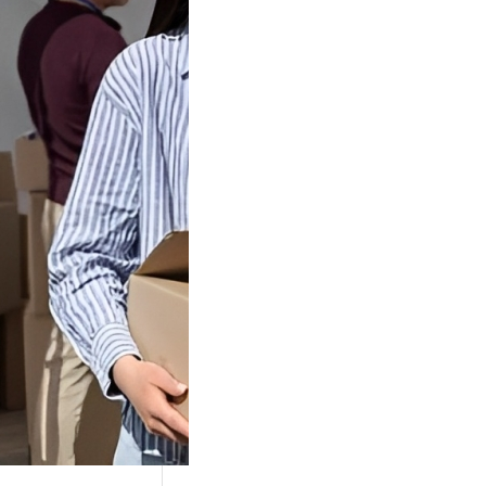
Tok Buat
an, Gimana
teginya ?
Juga Cara
alan Di Tiktokshop
k menjadi tempat
an…