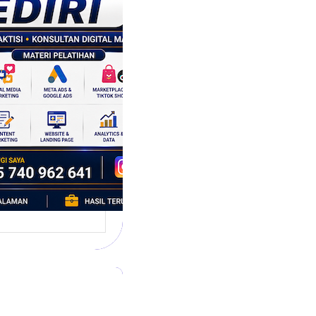
tegi
asaran
asis Data
k Bisnis yang
tumbuh
l marketing telah
bah cara bisnis
mbang. Dulu,
si banyak…