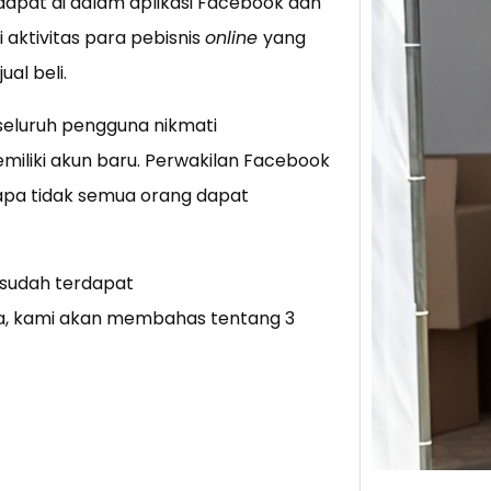
apat di dalam aplikasi Facebook dan
 aktivitas para pebisnis
online
yang
Tik 
al beli.
Jual
Stra
eluruh pengguna nikmati
Baca 
liki akun baru. Perwakilan Facebook
Berju
apa tidak semua orang dapat
TikTo
hibur
 sudah terdapat
iknya, kami akan membahas tentang 3