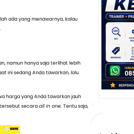
Stra
Pem
Berb
 telah ada yang menawarnya, kalau
untu
Ber
.
Digita
mengu
berke
promo
n, namun hanya saja terlihat lebih
t ini sedang Anda tawarkan, lalu
a harga yang Anda tawarkan jauh
k tersebut secara
all in one.
Tentu saja,