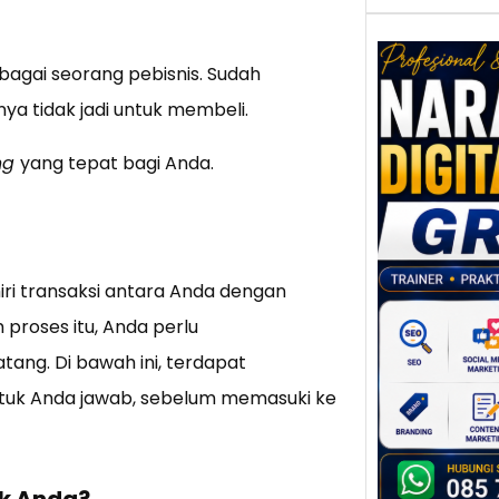
bagai seorang pebisnis. Sudah
a tidak jadi untuk membeli.
Nar
ing
yang tepat bagi Anda.
Digi
Gres
Meni
Daya
dan B
Tran
ri transaksi antara Anda dengan
Digit
proses itu, Anda perlu
Perke
ng. Di bawah ini, terdapat
indust
tuk Anda jawab, sebelum memasuki ke
meng
peru
mempr
uk Anda?