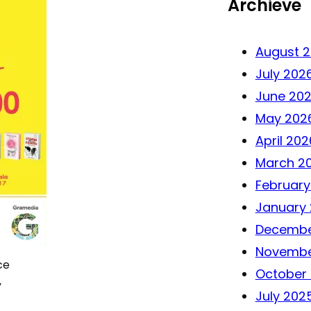
Archieve
August 
July 202
June 20
May 202
April 202
March 2
February
January
Decembe
Novembe
ce
October
”
July 202