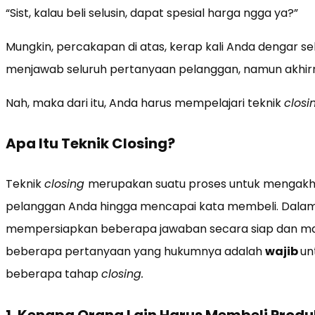
“Sist, kalau beli selusin, dapat spesial harga ngga ya?”
Mungkin, percakapan di atas, kerap kali Anda dengar se
menjawab seluruh pertanyaan pelanggan, namun akhirny
Nah, maka dari itu, Anda harus mempelajari teknik
clos
Apa Itu Teknik Closing?
Teknik
closing
merupakan suatu proses untuk mengakhi
pelanggan Anda hingga mencapai kata membeli. Dalam 
mempersiapkan beberapa jawaban secara siap dan mata
beberapa pertanyaan yang hukumnya adalah
wajib
un
beberapa tahap
closing.
1. Kenapa Orang Lain Harus Membeli Prod