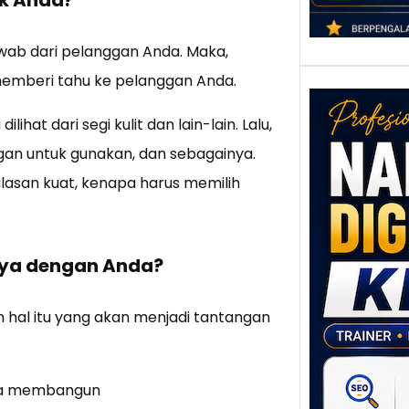
awab dari pelanggan Anda. Maka,
 memberi tahu ke pelanggan Anda.
ihat dari segi kulit dan lain-lain. Lalu,
gan untuk gunakan, dan sebagainya.
lasan kuat, kenapa harus memilih
Nar
aya dengan Anda?
Digi
Klat
UMK
al itu yang akan menjadi tantangan
Loka
Melal
Digit
isa membangun
Setia