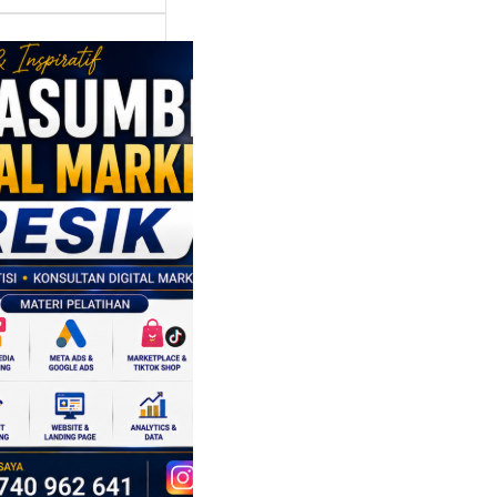
asumber
tal Marketing
ik:
ngkatkan
 Saing SDM
isnis di Era
sformasi
al
mbangan dunia
ri tidak hanya
ubah cara
sahaan
oduksi barang,…