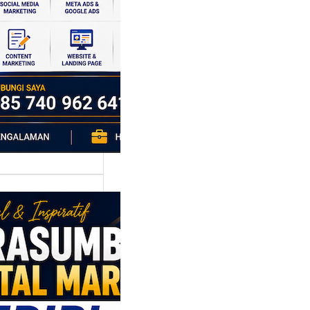
si ekonomi yang
da, dan Klaten
h…
asumber
tal Marketing
ri: Membangun