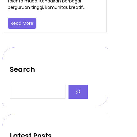
talenta muda. Kehadiran berbagai
perguruan tinggi, komunitas kreatif,…
Read More
Search
S
e
a
r
c
h
Latest Posts