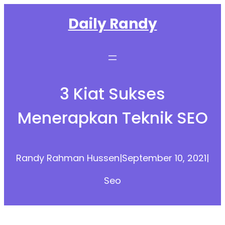
Skip
Daily Randy
to
content
3 Kiat Sukses
Menerapkan Teknik SEO
Randy Rahman Hussen
|
September 10, 2021
|
Seo