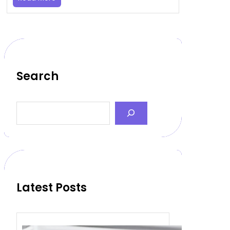
Search
S
e
a
r
c
h
Latest Posts