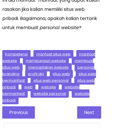
Ini dia manfaat-manfaat yang dapat kalian
rasakan jika kalian memiliki situs web
pribadi. Bagaimana, apakah kalian tertarik
untuk membuat
personal website
?
Kompetensi
manfaat situs web
manfaat
website
membangun website
membuat
situs web
menciptakan website
personal
branding
profil diri
situs web
situs web
bermanfaat
situs web personal
situs web
pribadi
web
website
website
bermanfaat
website personal
website
pribadi
Previous
Next