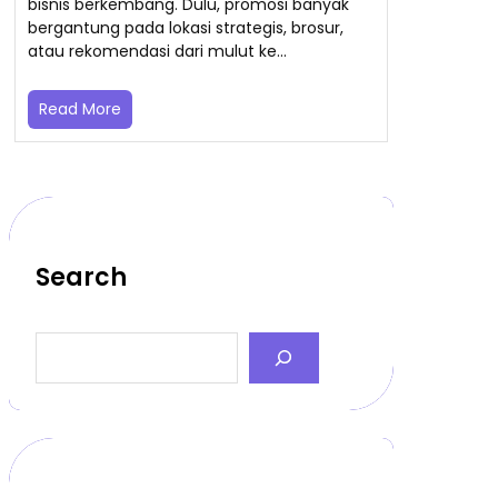
bisnis berkembang. Dulu, promosi banyak
bergantung pada lokasi strategis, brosur,
atau rekomendasi dari mulut ke…
Read More
Search
S
e
a
r
c
h