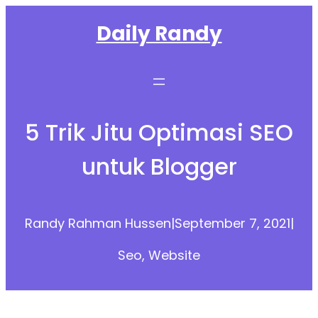
Skip
Daily Randy
to
content
5 Trik Jitu Optimasi SEO
untuk Blogger
Randy Rahman Hussen
|
September 7, 2021
|
Seo
, 
Website