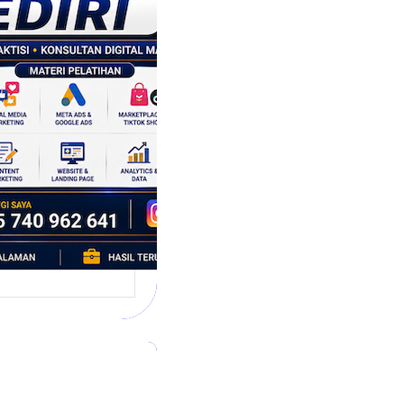
tegi
asaran
asis Data
k Bisnis yang
tumbuh
l marketing telah
bah cara bisnis
mbang. Dulu,
si banyak…