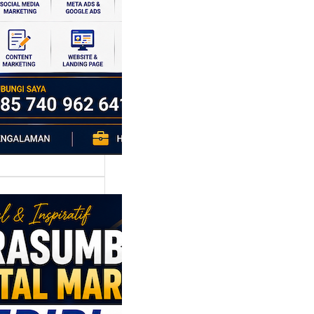
si ekonomi yang
da, dan Klaten
h…
asumber
tal Marketing
ri: Membangun