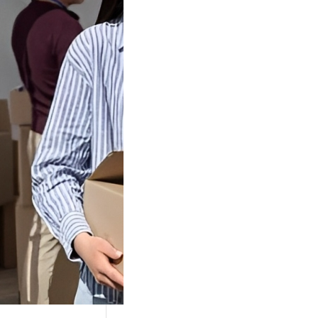
Tok Buat
an, Gimana
teginya ?
Juga Cara
alan Di Tiktokshop
k menjadi tempat
an…