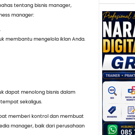
bahas tentang bisnis manager,
iness manager:
.
Nar
k membantu mengelola iklan Anda.
Digi
Gres
Meni
Daya
dan B
Tran
Digit
k dapat menolong bisnis dalam
Perke
 tempat sekaligus.
indust
meng
dapat memberi kontrol dan membuat
peru
mempr
edia manager, baik dari perusahaan