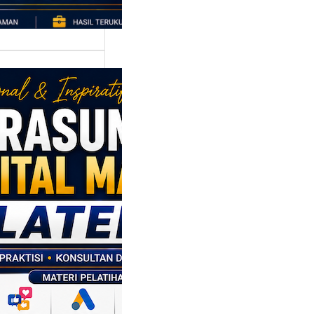
asumber
tal Marketing
en: Membantu
M dan SDM
l Naik Kelas
ui Strategi
al
p daerah memiliki