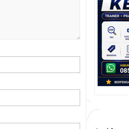
Stra
Pem
Berb
untu
Ber
Digita
mengu
berke
promo