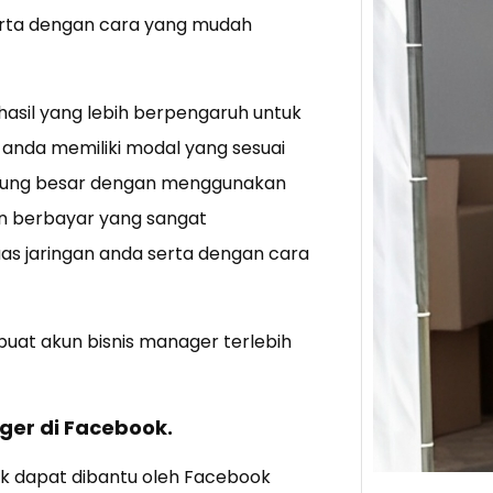
erta dengan cara yang mudah
Tik 
Jual
Stra
asil yang lebih berpengaruh untuk
a anda memiliki modal yang sesuai
Baca 
Berju
ntung besar dengan menggunakan
TikTo
an berbayar yang sangat
hibur
s jaringan anda serta dengan cara
at akun bisnis manager terlebih
er di Facebook.
k dapat dibantu oleh Facebook