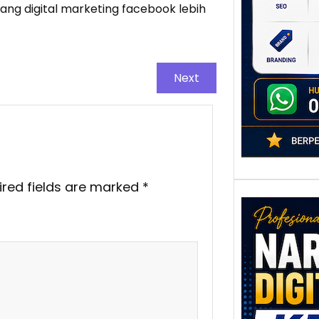
tang digital marketing facebook lebih
poten
berbe
adala
Next
ired fields are marked
*
Nar
Digi
Kedi