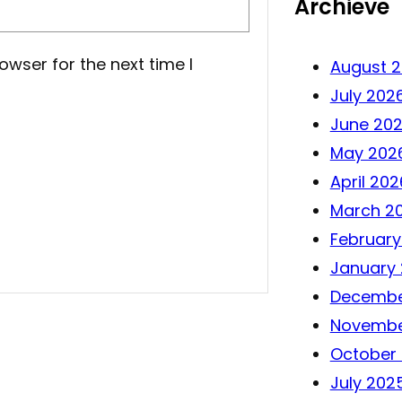
Archieve
owser for the next time I
August 
July 202
June 20
May 202
April 202
March 2
February
January
Decembe
Novembe
October
July 202