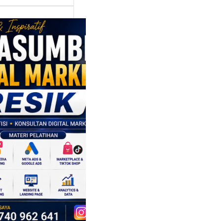
asumber
tal Marketing
ik:
ngkatkan
 Saing SDM
isnis di Era
sformasi
al
mbangan dunia
ri tidak hanya
ubah cara
sahaan
oduksi barang,…