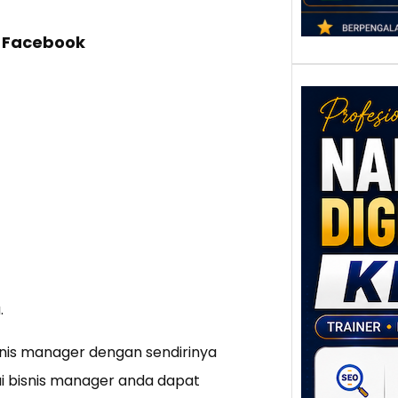
 Facebook
Nar
Digi
Klat
UMK
.
Loka
Melal
nis manager dengan sendirinya
Digit
 bisnis manager anda dapat
Setia