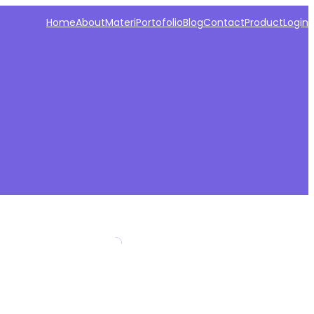
Home
About
Materi
Portofolio
Blog
Contact
Product
Login