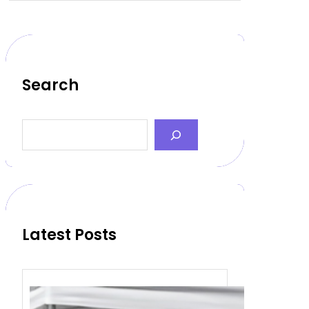
Search
S
e
a
r
c
h
Latest Posts