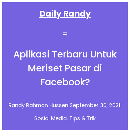
Skip
Daily Randy
to
content
Aplikasi Terbaru Untuk
Meriset Pasar di
Facebook?
Randy Rahman Hussen
|
September 30, 2021
|
Sosial Media
, 
Tips & Trik