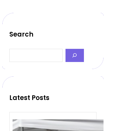
Search
S
e
a
r
c
h
Latest Posts