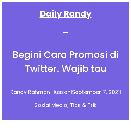
Skip
Daily Randy
to
content
Begini Cara Promosi di
Twitter. Wajib tau
Randy Rahman Hussen
|
September 7, 2021
|
Sosial Media
, 
Tips & Trik