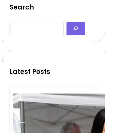
Search
S
e
a
r
c
h
Latest Posts