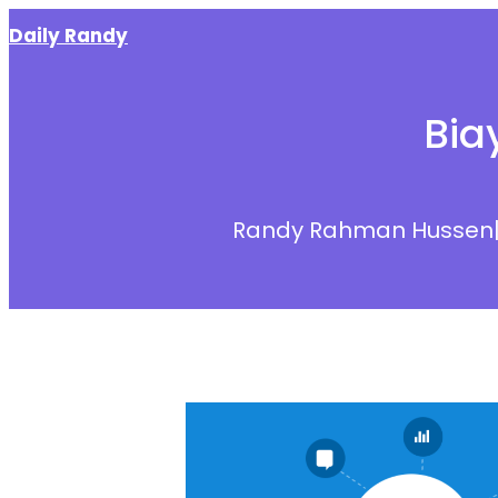
Skip
Daily Randy
to
content
Biay
Randy Rahman Hussen