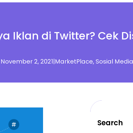
a Iklan di Twitter? Cek Di
|
November 2, 2021
|
MarketPlace
, 
Sosial Medi
Search