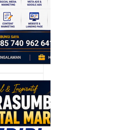
si ekonomi yang
da, dan Klaten
h…
asumber
tal Marketing
ri: Membangun