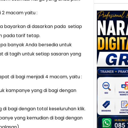
i 2 macam yaitu :
nda bayarkan di dasarkan pada setiap
 pada tarif tetap.
Nar
Digi
apa banyak Anda bersedia untuk
Gres
 di tagih untuk setiap sasaran yang
Meni
Daya
dan B
Tran
pat di bagi menjadi 4 macam, yaitu :
Digit
Perke
tuk kampanye yang di bagi dengan
indust
meng
i bagi dengan total keseluruhan klik.
peru
panye yang kemudian di bagi dengan
mempr
balasan).