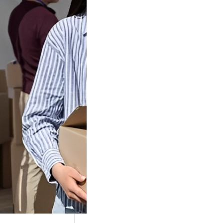
Tok Buat
an, Gimana
teginya ?
Juga Cara
alan Di Tiktokshop
k menjadi tempat
an…