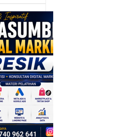
asumber
tal Marketing
ik:
ngkatkan
 Saing SDM
isnis di Era
sformasi
al
mbangan dunia
ri tidak hanya
ubah cara
sahaan
oduksi barang,…