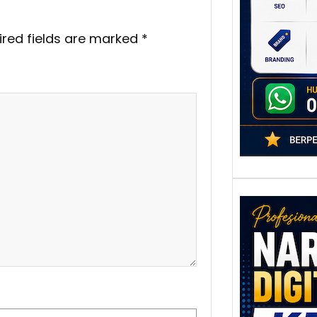
poten
berbe
ired fields are marked
*
adala
Nar
Digi
Kedi