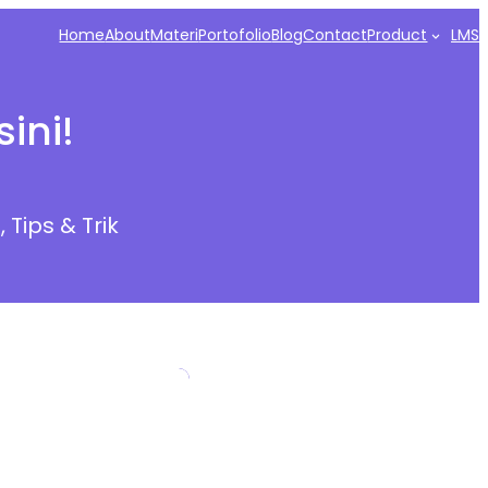
Home
About
Materi
Portofolio
Blog
Contact
Product
LMS
sini!
a
, 
Tips & Trik