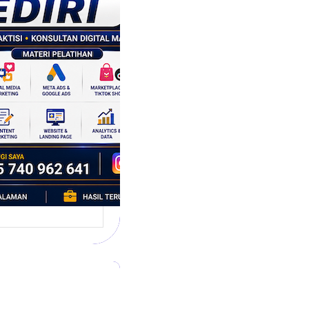
tegi
asaran
asis Data
k Bisnis yang
tumbuh
l marketing telah
bah cara bisnis
mbang. Dulu,
si banyak…