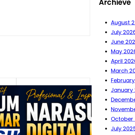
Archieve
August 
July 202
June 20
May 202
April 202
March 2
February
January
Decembe
Novembe
October
July 202