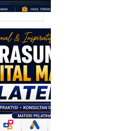
asumber
tal Marketing
en: Membantu
M dan SDM
l Naik Kelas
ui Strategi
al
p daerah memiliki