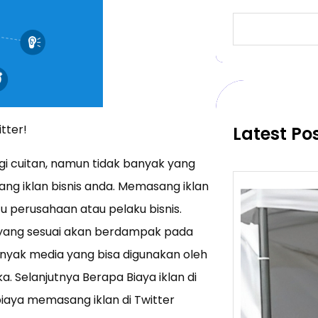
S
e
a
r
c
h
tter!
Latest Po
gi cuitan, namun tidak banyak yang
ang iklan bisnis anda. Memasang iklan
tu perusahaan atau pelaku bisnis.
yang sesuai akan berdampak pada
nyak media yang bisa digunakan oleh
Selanjutnya Berapa Biaya iklan di
iaya memasang iklan di Twitter