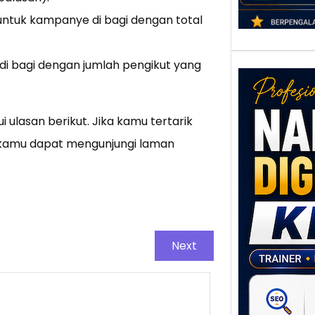
untuk kampanye di bagi dengan total
di bagi dengan jumlah pengikut yang
 ulasan berikut. Jika kamu tertarik
a kamu dapat mengunjungi laman
Nar
Digi
Klat
UMK
Next
Loka
Melal
Digit
Setia