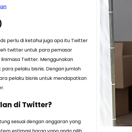
kan
Tik 
)
Jual
Stra
Baca 
 perlu di ketahui juga apa itu Twitter
Berju
leh twitter untuk para pemasar
TikTo
 linimasa Twitter. Menggunakan
hibur
 para pelaku bisnis. Dengan jumlah
ara pelaku bisnis untuk mendapatkan
r.
an di Twitter?
hitung sesuai dengan anggaran yang
tem estimasi harga yang anda pilih.