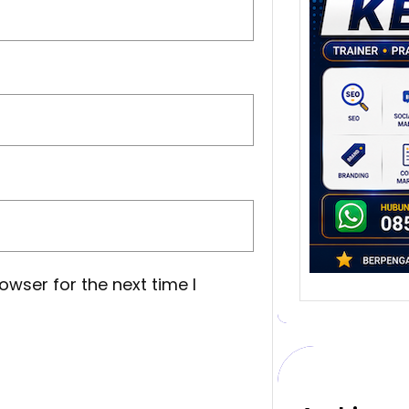
Stra
Pem
Berb
untu
Ber
Digita
mengu
berke
promo
owser for the next time I