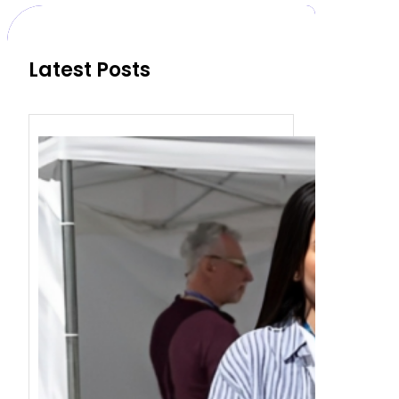
c
h
Latest Posts