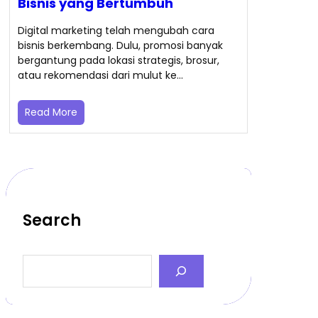
Bisnis yang Bertumbuh
Digital marketing telah mengubah cara
bisnis berkembang. Dulu, promosi banyak
bergantung pada lokasi strategis, brosur,
atau rekomendasi dari mulut ke…
Read More
Search
S
e
a
r