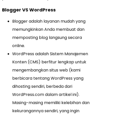
Blogger VS WordPress
Blogger adalah layanan mudah yang
memungkinkan Anda membuat dan
memposting blog langsung secara
online.
WordPress adalah Sistem Manajemen
Konten (CMS) berfitur lengkap untuk
mengembangkan situs web (kami
berbicara tentang WordPress yang
dihosting sendiri, berbeda dari
WordPress.com dalam artikel ini).
Masing-masing memiliki kelebihan dan
kekurangannya sendiri, yang ingin