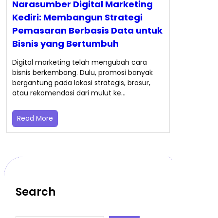
Narasumber Digital Marketing
Kediri: Membangun Strategi
Pemasaran Berbasis Data untuk
Bisnis yang Bertumbuh
Digital marketing telah mengubah cara
bisnis berkembang. Dulu, promosi banyak
bergantung pada lokasi strategis, brosur,
atau rekomendasi dari mulut ke…
Read More
Search