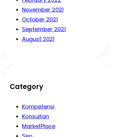
November 2021
October 2021
September 2021
August 2021
Category
Kompetensi
Konsultan
MarketPlace
Seo