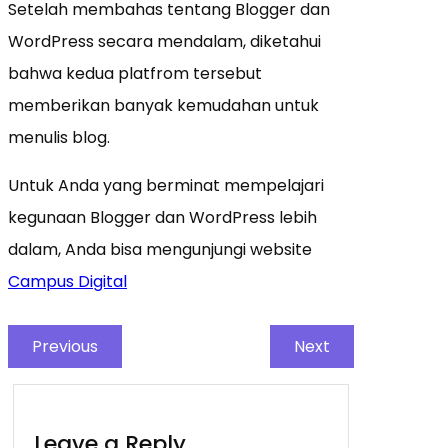
Setelah membahas tentang Blogger dan
WordPress secara mendalam, diketahui
bahwa kedua platfrom tersebut
memberikan banyak kemudahan untuk
menulis blog.
Untuk Anda yang berminat mempelajari
kegunaan Blogger dan WordPress lebih
dalam, Anda bisa mengunjungi website
Campus Digital
Previous
Next
Leave a Reply