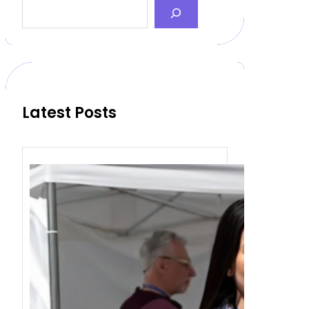
S
e
a
r
c
h
Latest Posts