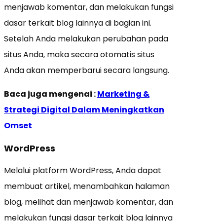
menjawab komentar, dan melakukan fungsi
dasar terkait blog lainnya di bagian ini.
Setelah Anda melakukan perubahan pada
situs Anda, maka secara otomatis situs
Anda akan memperbarui secara langsung.
Baca juga mengenai :
Marketing &
Strategi Digital Dalam Meningkatkan
Omset
WordPress
Melalui platform WordPress, Anda dapat
membuat artikel, menambahkan halaman
blog, melihat dan menjawab komentar, dan
melakukan fungsi dasar terkait blog lainnya