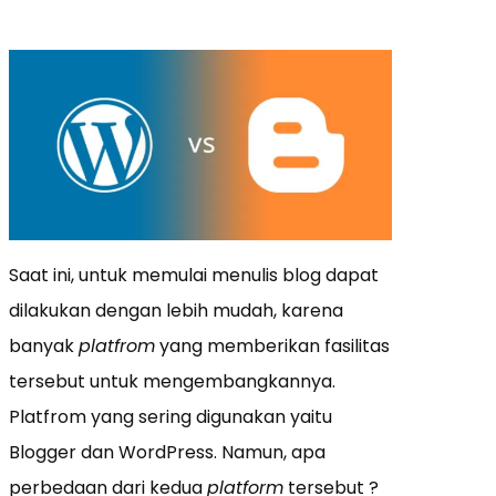
Saat ini, untuk memulai menulis blog dapat
dilakukan dengan lebih mudah, karena
banyak
platfrom
yang memberikan fasilitas
tersebut untuk mengembangkannya.
Platfrom yang sering digunakan yaitu
Blogger dan WordPress. Namun, apa
perbedaan dari kedua
platform
tersebut ?