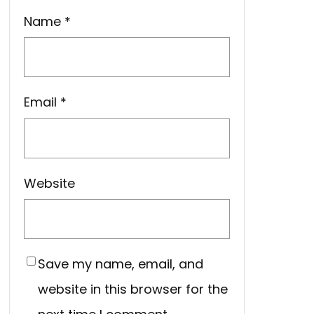
Name
*
Email
*
Website
Save my name, email, and
website in this browser for the