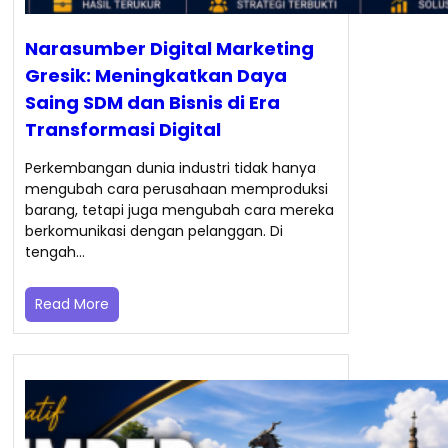
Narasumber Digital Marketing
Gresik: Meningkatkan Daya
Saing SDM dan Bisnis di Era
Transformasi Digital
Perkembangan dunia industri tidak hanya
mengubah cara perusahaan memproduksi
barang, tetapi juga mengubah cara mereka
berkomunikasi dengan pelanggan. Di
tengah…
Read More