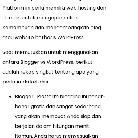
Platform ini perlu memiliki web hosting dan
domain untuk mengoptimalkan
kemampuan dan mengembangkan blog
atau website berbasis WordPress.
Saat memutuskan untuk menggunakan
antara Blogger vs WordPress, berikut
adalah rekap singkat tentang apa yang
perlu Anda ketahui:
Blogger: Platform blogging ini benar-
benar gratis dan sangat sederhana
yang akan membuat Anda siap dan
berjalan dalam hitungan menit.
Namun, Anda harus menyesuaikan