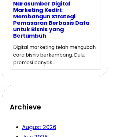
Narasumber Digital
Marketing Kediri:
Membangun Strategi
Pemasaran Berbasis Data
untuk Bisnis yang
Bertumbuh
Digital marketing telah mengubah
cara bisnis berkembang. Dulu,
promosi banyak…
Archieve
August 2026
July 2026