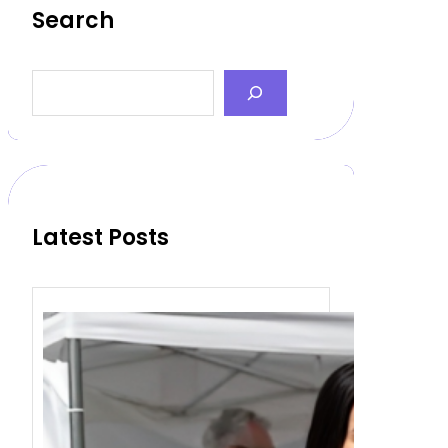
Search
S
e
a
r
c
h
Latest Posts