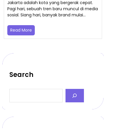
Jakarta adalah kota yang bergerak cepat.
Pagi hari, sebuah tren baru muncul di media
sosial. Siang hari, banyak brand mulai…
Read More
Search
S
e
a
r
c
h