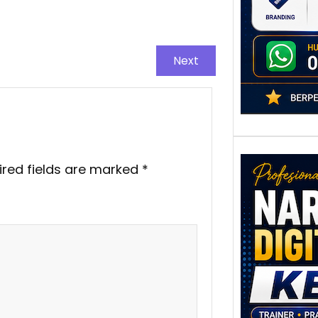
adala
Next
ired fields are marked
*
Nar
Digi
Kedi
Stra
Pem
Berb