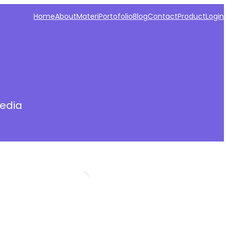
Home
About
Materi
Portofolio
Blog
Contact
Product
Login
Media