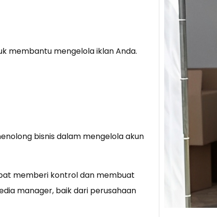
Tik 
Jual
Stra
k membantu mengelola iklan Anda.
Baca 
Berju
TikTo
hibur
enolong bisnis dalam mengelola akun
dapat memberi kontrol dan membuat
edia manager, baik dari perusahaan