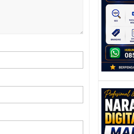
untu
Ber
Digita
mengu
berke
promo
Nar
Digi
Mala
Men
Talen