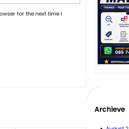
yang
Meng
owser for the next time I
Bisn
Malan
salah
melah
…
Archieve
August 