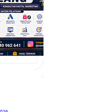
 Siap
hadapi Dunia
is Modern
g dikenal sebagai
 satu kota yang
irkan banyak ide,
2026