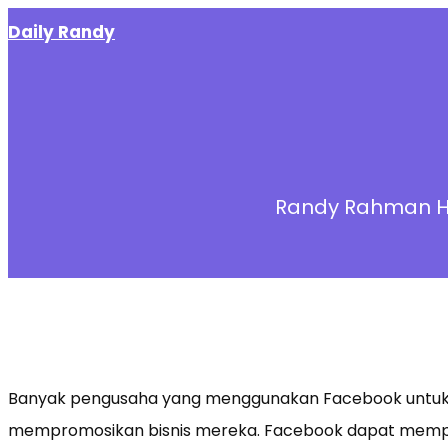
Skip
Daily Randy
to
content
Randy Rahman H
Banyak pengusaha yang menggunakan Facebook unt
mempromosikan bisnis mereka. Facebook dapat memper