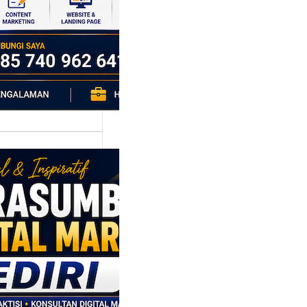
h…
asumber
tal Marketing
ri: Membangun
tegi
asaran
asis Data