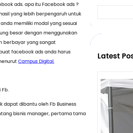
ook ads. apa itu Facebook ads ?
S
asil yang lebih berpengaruh untuk
e
a
a anda memiliki modal yang sesuai
r
ntung besar dengan menggunakan
c
h
an berbayar yang sangat
uat facebook ads anda harus
Latest Po
 menurut
Campus Digital.
 Fb.
 dapat dibantu oleh Fb Business
ntang bisnis manager, pertama tama