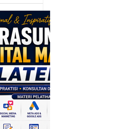
asumber
tal Marketing
en: Membantu
M dan SDM
l Naik Kelas
ui Strategi
al
p daerah memiliki
si ekonomi yang
da, dan Klaten