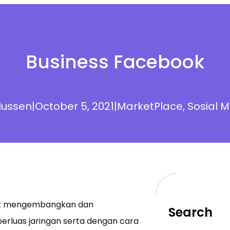
Business Facebook
ussen
|
October 5, 2021
|
MarketPlace
, 
Sosial 
uk mengembangkan dan
Search
luas jaringan serta dengan cara