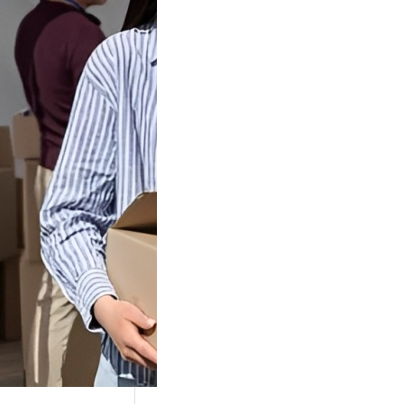
Tok Buat
an, Gimana
teginya ?
Juga Cara
alan Di Tiktokshop
k menjadi tempat
an…