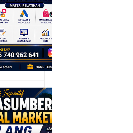
k Bisnis yang
tumbuh
l marketing telah
bah cara bisnis
mbang. Dulu,
si banyak…
asumber
tal Marketing
ng:
yiapkan
ta Digital