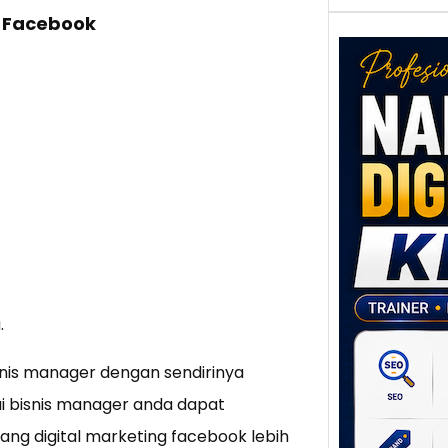
 Facebook
Nar
Digi
Klat
UMK
Loka
Melal
.
Digit
nis manager dengan sendirinya
Setia
poten
 bisnis manager anda dapat
berbe
tang digital marketing facebook lebih