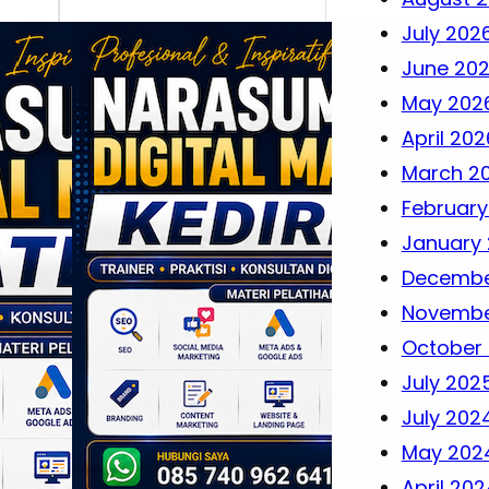
July 202
June 20
May 202
April 202
March 2
February
January
Decembe
Novembe
October
July 202
July 202
May 202
April 202