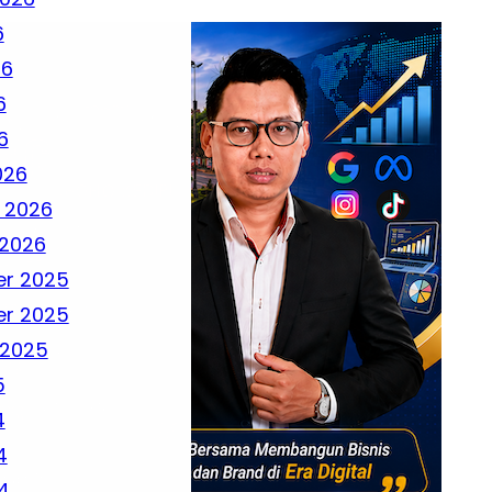
6
26
6
6
026
 2026
 2026
r 2025
r 2025
 2025
5
4
4
4