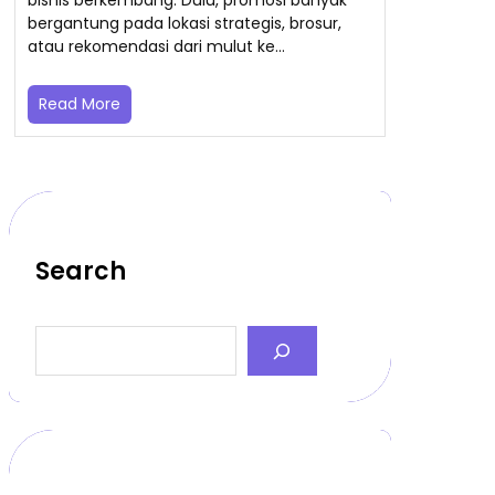
bergantung pada lokasi strategis, brosur,
atau rekomendasi dari mulut ke…
Read More
Search
S
e
a
r
c
h