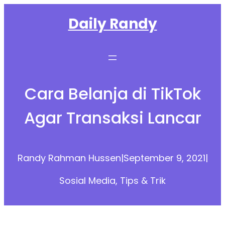
Skip
Daily Randy
to
content
Cara Belanja di TikTok
Agar Transaksi Lancar
Randy Rahman Hussen
|
September 9, 2021
|
Sosial Media
, 
Tips & Trik