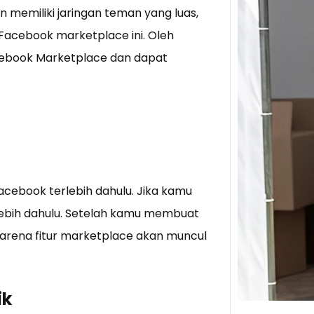
memiliki jaringan teman yang luas,
 Facebook marketplace ini. Oleh
Tik 
Jual
acebook Marketplace dan dapat
Stra
Baca 
Berju
TikTo
hibur
acebook terlebih dahulu. Jika kamu
ebih dahulu. Setelah kamu membuat
arena fitur marketplace akan muncul
ik