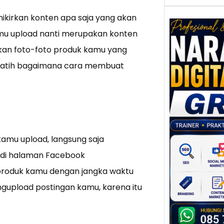
ikirkan konten apa saja yang akan
mu upload nanti merupakan konten
an foto-foto produk kamu yang
Nar
erlatih bagaimana cara membuat
Digi
Gres
Meni
Daya
dan B
Tran
Digit
kamu upload, langsung saja
di halaman Facebook
Perke
indust
roduk kamu dengan jangka waktu
meng
ngupload postingan kamu, karena itu
peru
mempr