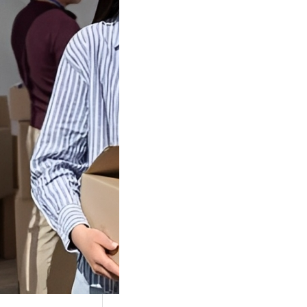
Tok Buat
an, Gimana
teginya ?
Juga Cara
alan Di Tiktokshop
k menjadi tempat
an…