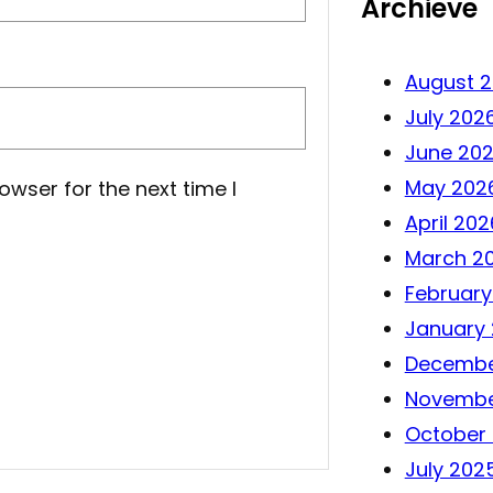
Archieve
August 
July 202
June 20
May 202
owser for the next time I
April 202
March 2
February
January
Decembe
Novembe
October
July 202