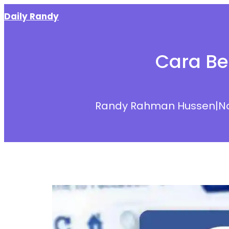
Skip
Daily Randy
to
content
Cara Be
Randy Rahman Hussen
|
N