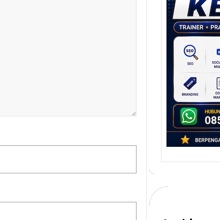
Stra
Pem
Berb
untu
Ber
Digita
mengu
berke
promo