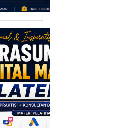
asumber
tal Marketing
en: Membantu
M dan SDM
l Naik Kelas
ui Strategi
al
p daerah memiliki