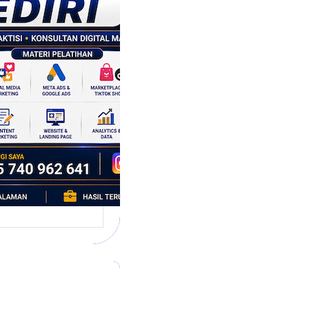
tegi
asaran
asis Data
k Bisnis yang
tumbuh
l marketing telah
bah cara bisnis
mbang. Dulu,
si banyak…