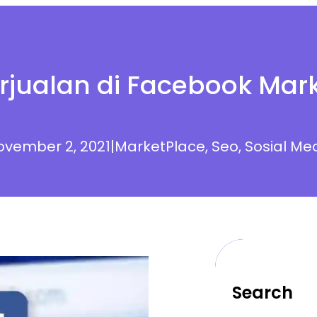
rjualan di Facebook Mar
ovember 2, 2021
|
MarketPlace
, 
Seo
, 
Sosial Me
Search