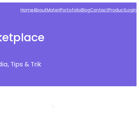
Home
About
Materi
Portofolio
Blog
Contact
Product
Login
ketplace
dia
, 
Tips & Trik