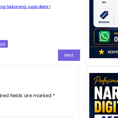
poten
g Sekarang Juga disini !
berbe
adala
ace
Next
ired fields are marked
*
Nar
Digi
Kedi