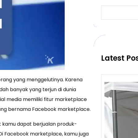
S
e
a
r
c
h
Latest Po
 orang yang menggelutinya. Karena
ah banyak yang terjun di dunia
ial media memiliki fitur marketplace
 yang bernama Facebook marketplace.
 kamu dapat berjualan produk-
 Di Facebook marketplace, kamu juga