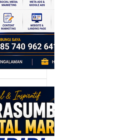
si ekonomi yang
da, dan Klaten
h…
asumber
tal Marketing
ri: Membangun