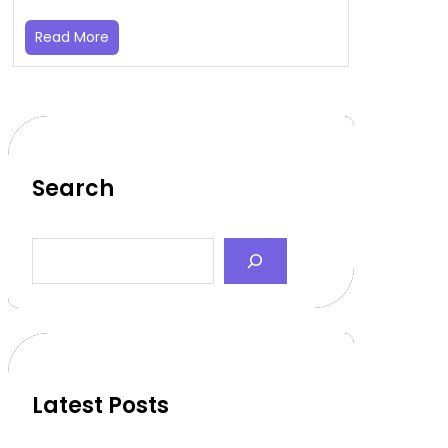
Read More
Search
S
e
a
r
c
h
Latest Posts