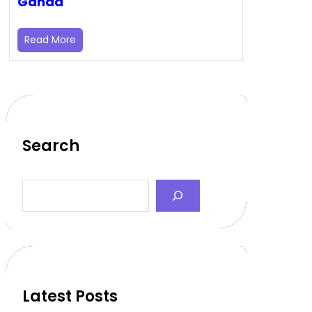
Ganda
Read More
Search
S
e
a
r
c
h
Latest Posts