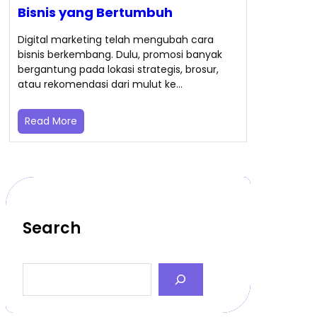
Bisnis yang Bertumbuh
Digital marketing telah mengubah cara
bisnis berkembang. Dulu, promosi banyak
bergantung pada lokasi strategis, brosur,
atau rekomendasi dari mulut ke…
Read More
Search
S
e
a
r