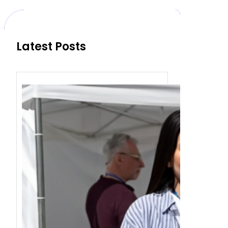
c
h
Latest Posts