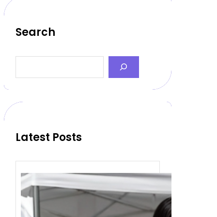
Search
S
e
a
r
c
h
Latest Posts