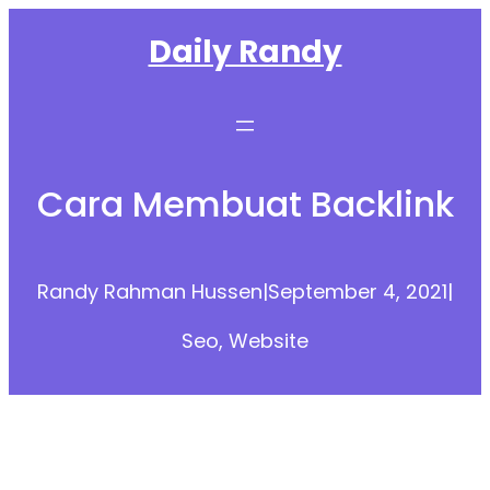
Skip
Daily Randy
to
content
Cara Membuat Backlink
Randy Rahman Hussen
|
September 4, 2021
|
Seo
, 
Website