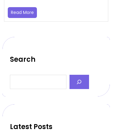
Read More
Search
S
e
a
r
c
h
Latest Posts