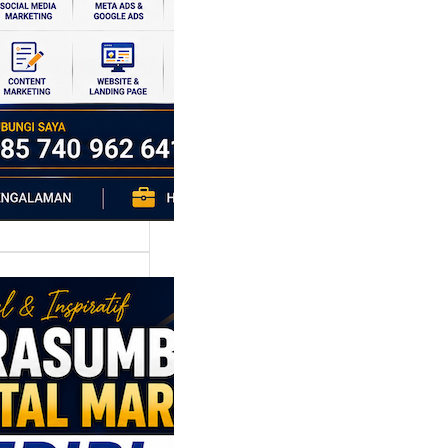
si ekonomi yang
da, dan Klaten
h…
asumber
tal Marketing
ri: Membangun