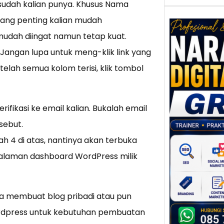
 sudah kalian punya. Khusus Nama
ang penting kalian mudah
udah diingat namun tetap kuat.
 Jangan lupa untuk meng-klik link yang
Nar
elah semua kolom terisi, klik tombol
Digi
Gres
Meni
Daya
ifikasi ke email kalian. Bukalah email
dan B
sebut.
Tran
Digit
ah 4 di atas, nantinya akan terbuka
alaman dashboard WordPress milik
Perke
indust
meng
peru
sa membuat blog pribadi atau pun
mempr
wordpress untuk kebutuhan pembuatan