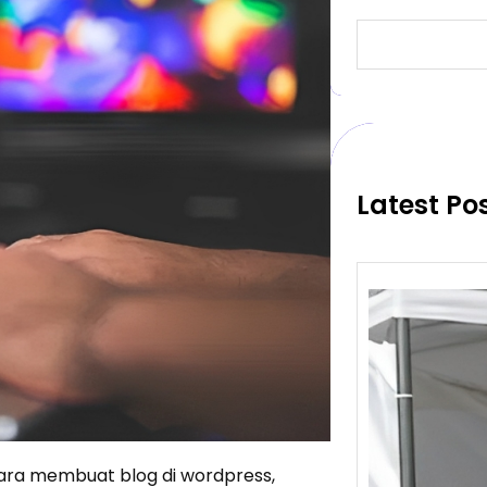
S
e
a
r
c
h
Latest Po
cara membuat blog di wordpress,