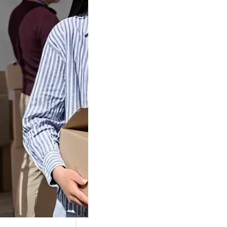
Tok Buat
an, Gimana
teginya ?
Juga Cara
alan Di Tiktokshop
k menjadi tempat
an…