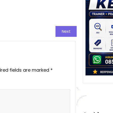
Stra
Pem
Berb
untu
Ber
Next
Digita
mengu
berke
promo
ired fields are marked
*