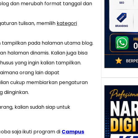
 blog dan merubah format tanggal dan
poten
berbe
adala
aturan tulisan, memilih
kategori
an tampilkan pada halaman utama blog.
kan halaman dinamis. Kalian juga bisa
husus yang ingin kalian tampilkan.
agaimana orang lain dapat
kalian cukup membiarkan pengaturan
 diinginkan.
rang, kalian sudah siap untuk
Nar
Digi
coba saja ikuti program di
Campus
Kedi