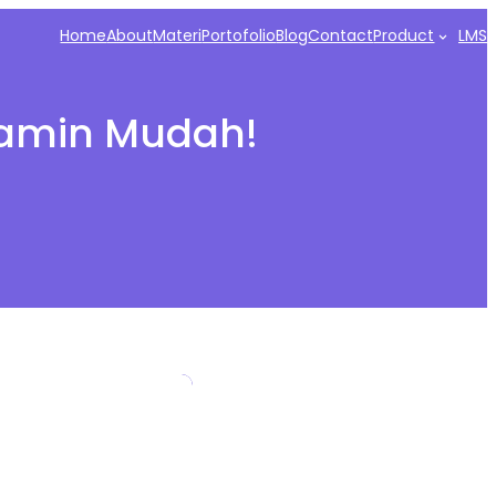
Home
About
Materi
Portofolio
Blog
Contact
Product
LMS
jamin Mudah!