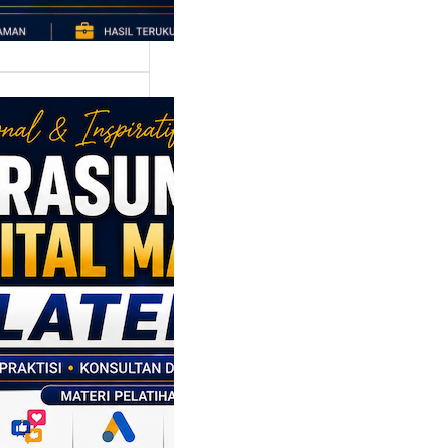
asumber
tal Marketing
en: Membantu
M dan SDM
l Naik Kelas
ui Strategi
al
p daerah memiliki