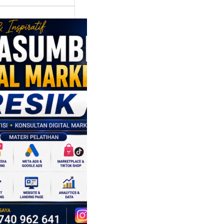
asumber
tal Marketing
ik:
ngkatkan
 Saing SDM
isnis di Era
sformasi
al
mbangan dunia
ri tidak hanya
ubah cara
sahaan
oduksi barang,…