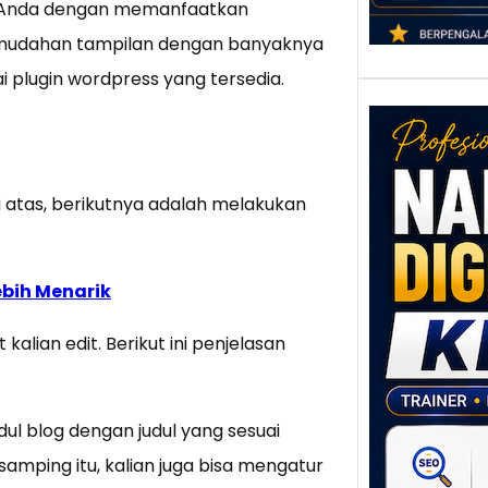
 Anda dengan memanfaatkan
 kemudahan tampilan dengan banyaknya
plugin wordpress yang tersedia.
 atas, berikutnya adalah melakukan
bih Menarik
Nar
Digi
Klat
lian edit. Berikut ini penjelasan
UMK
Loka
Melal
dul blog dengan judul yang sesuai
Digit
amping itu, kalian juga bisa mengatur
Setia