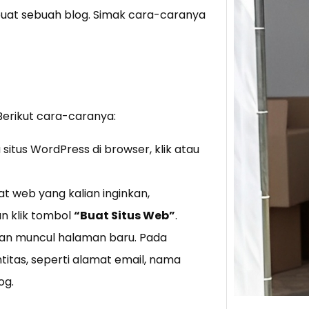
mbuat sebuah blog. Simak cara-caranya
Tik 
Jual
Stra
Baca 
Berju
erikut cara-caranya:
TikTo
hibur
itus WordPress di browser, klik atau
t web yang kalian inginkan,
n klik tombol
“Buat Situs Web”
.
kan muncul halaman baru. Pada
titas, seperti alamat email, nama
og.