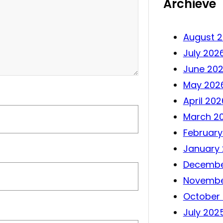
Archieve
August 
July 202
June 20
May 202
April 202
March 2
February
January
Decembe
Novembe
October
July 202