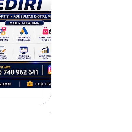
tegi
asaran
asis Data
k Bisnis yang
tumbuh
l marketing telah
bah cara bisnis
mbang. Dulu,
si banyak…