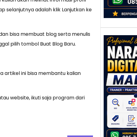
ap selanjutnya adalah klik Lanjutkan ke
dan bisa membuat blog serta menulis
al pilih tombol Buat Blog Baru.
Nar
Digi
Mala
artikel ini bisa membantu kalian
Men
Talen
yang
Meng
atau website, ikuti saja program dari
Bisn
Malan
salah
melah
…