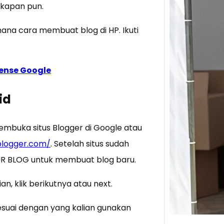
 kapan pun.
Tik 
mana cara membuat blog di HP. Ikuti
Jual
Stra
Baca 
ense Google
Berju
TikTo
id
hibur
embuka situs Blogger di Google atau
blogger.com/
. Setelah situs sudah
OUR BLOG untuk membuat blog baru.
an, klik berikutnya atau next.
suai dengan yang kalian gunakan