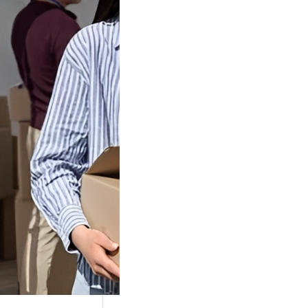
Tok Buat
an, Gimana
teginya ?
Juga Cara
alan Di Tiktokshop
k menjadi tempat
an…