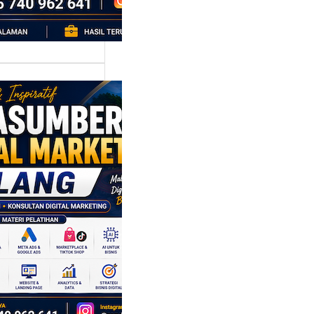
asumber
tal Marketing
ng:
yiapkan
ta Digital
 Siap
hadapi Dunia
is Modern
g dikenal sebagai
 satu kota yang
irkan banyak ide,