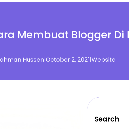
ara Membuat Blogger Di 
Rahman Hussen
|
October 2, 2021
|
Website
Search