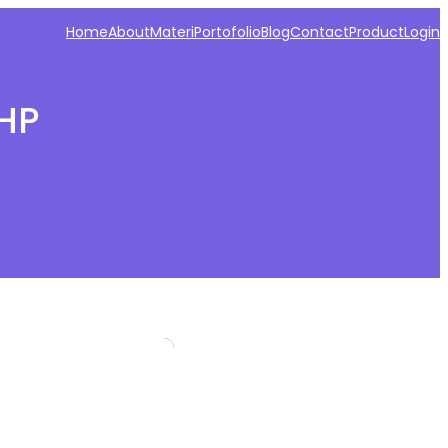
Home
About
Materi
Portofolio
Blog
Contact
Product
Login
HP