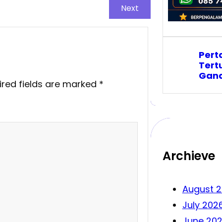
Next
Pert
Tertu
Gan
ired fields are marked
*
Archieve
August 
July 202
June 20