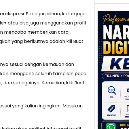
berekspresi. Sebagai pilihan, kalian juga
e+ atau bisa juga menggunakan profil
a akan mencoba memberikan cara
gkah yang berikutnya adalah kill Buat
Nar
Digi
Kedi
Stra
ntinya sesuai dengan kemauan dan
Pem
 akan mengganti seluruh tampilan pada
Berb
untu
e, dan sebagainya. Kemudian, klik Buat
Ber
Digita
mengu
sesuai yang kalian ingingkan. Masukan
berke
promo
 kalian akan melihat informasi profil