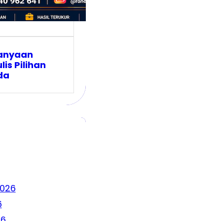
anyaan
lis Pilihan
da
2026
6
26