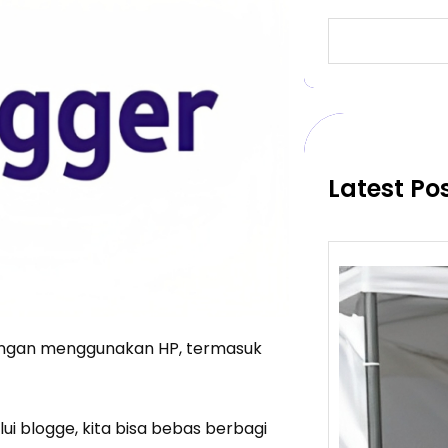
S
e
a
r
c
h
Latest Po
dengan menggunakan HP, termasuk
ui blogge, kita bisa bebas berbagi