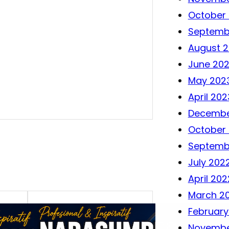
October
Septemb
August 
June 20
May 202
April 202
Decembe
October
Septemb
July 202
April 202
March 2
February
Novembe