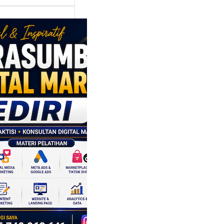
asumber
tal Marketing
ri: Membangun
tegi
asaran
asis Data
k Bisnis yang
tumbuh
l marketing telah
bah cara bisnis
mbang. Dulu,
si banyak…