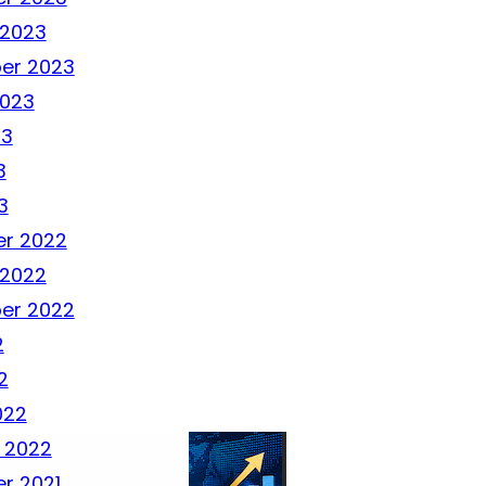
 2023
er 2023
2023
23
3
3
r 2022
 2022
er 2022
2
2
022
 2022
r 2021