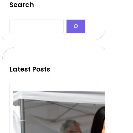
Search
S
e
a
r
c
h
Latest Posts