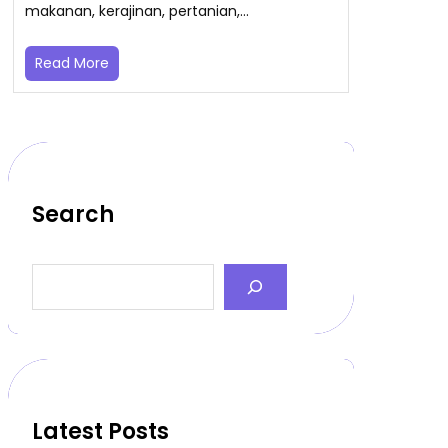
makanan, kerajinan, pertanian,…
Read More
Search
S
e
a
r
c
h
Latest Posts