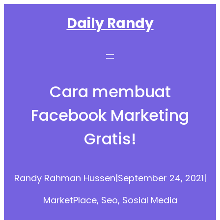
Skip
Daily Randy
to
content
Cara membuat
Facebook Marketing
Gratis!
Randy Rahman Hussen
|
September 24, 2021
|
MarketPlace
, 
Seo
, 
Sosial Media