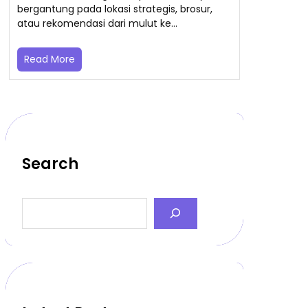
bergantung pada lokasi strategis, brosur,
atau rekomendasi dari mulut ke…
Read More
Search
S
e
a
r
c
h