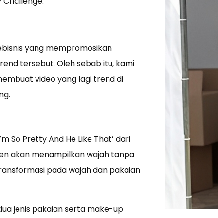
y Challenge.
Tik 
Jual
Stra
ebisnis yang mempromosikan
rend tersebut. Oleh sebab itu, kami
Baca 
Berju
mbuat video yang lagi trend di
TikTo
ng.
hibur
m So Pretty And He Like That’ dari
onten akan menampilkan wajah tanpa
transformasi pada wajah dan pakaian
 dua jenis pakaian serta make-up