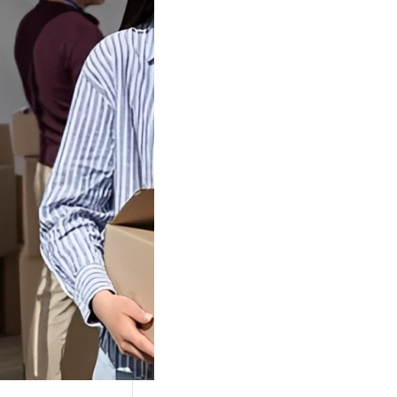
Tok Buat
an, Gimana
teginya ?
Juga Cara
alan Di Tiktokshop
k menjadi tempat
an…