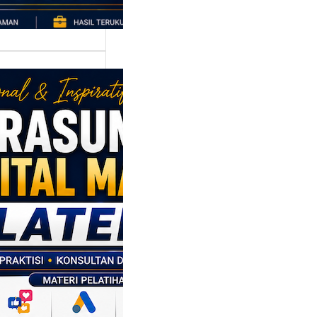
asumber
tal Marketing
en: Membantu
M dan SDM
l Naik Kelas
ui Strategi
al
p daerah memiliki