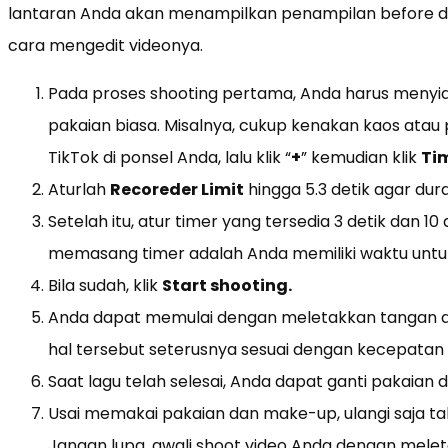
lantaran Anda akan menampilkan penampilan before da
cara mengedit videonya.
Pada proses shooting pertama, Anda harus menyi
pakaian biasa. Misalnya, cukup kenakan kaos atau p
TikTok di ponsel Anda, lalu klik “
+
” kemudian klik
Tim
Aturlah
Recoreder Limit
hingga 5.3 detik agar dura
Setelah itu, atur timer yang tersedia 3 detik dan 10 
memasang timer adalah Anda memiliki waktu untuk
Bila sudah, klik
Start shooting.
Anda dapat memulai dengan meletakkan tangan di d
hal tersebut seterusnya sesuai dengan kecepatan 
Saat lagu telah selesai, Anda dapat ganti pakaia
Usai memakai pakaian dan make-up, ulangi saja t
Jangan lupa, awali shoot video Anda dengan mel