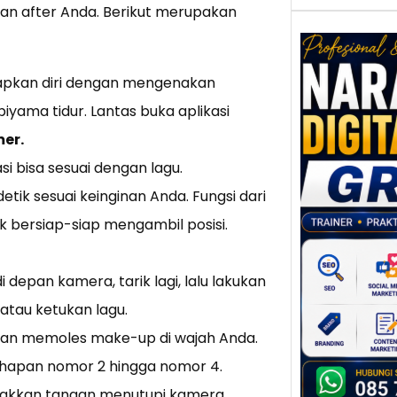
n after Anda. Berikut merupakan
apkan diri dengan mengenakan
iyama tidur. Lantas buka aplikasi
Nar
Digi
er.
Gres
si bisa sesuai dengan lagu.
Meni
Daya
detik sesuai keinginan Anda. Fungsi dari
dan B
 bersiap-siap mengambil posisi.
Tran
Digit
Perke
epan kamera, tarik lagi, lalu lakukan
indust
atau ketukan lagu.
meng
n dan memoles make-up di wajah Anda.
peru
ahapan nomor 2 hingga nomor 4.
mempr
etakkan tangan menutupi kamera.