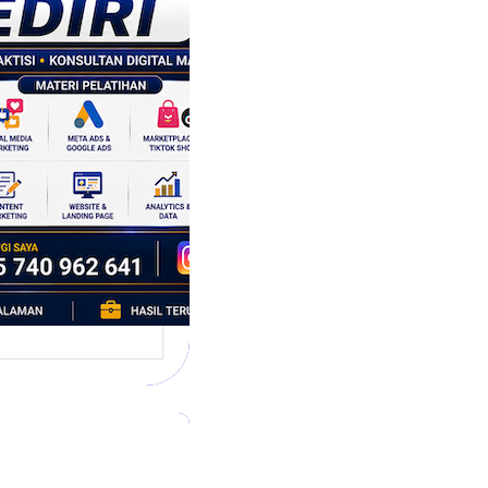
tegi
asaran
asis Data
k Bisnis yang
tumbuh
l marketing telah
bah cara bisnis
mbang. Dulu,
si banyak…