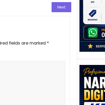
poten
Next
berbe
adala
ired fields are marked
*
Nar
Digi
Kedi