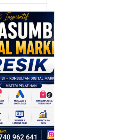
asumber
tal Marketing
ik:
ngkatkan
 Saing SDM
isnis di Era
sformasi
al
mbangan dunia
ri tidak hanya
ubah cara
sahaan
oduksi barang,…