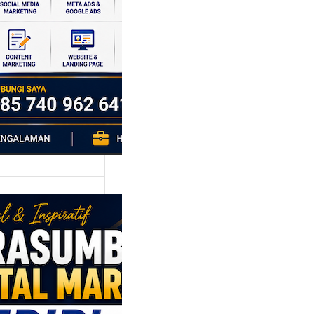
si ekonomi yang
da, dan Klaten
h…
asumber
tal Marketing
ri: Membangun