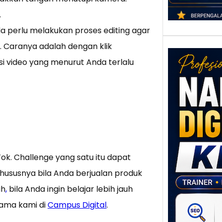
.
da perlu melakukan proses editing agar
. Caranya adalah dengan klik
i video yang menurut Anda terlalu
Nar
Digi
Klat
ok. Challenge yang satu itu dapat
UMK
ususnya bila Anda berjualan produk
Loka
Melal
ah
,
bila Anda ingin belajar lebih jauh
Digit
sama kami di
Campus Digital
.
Setia