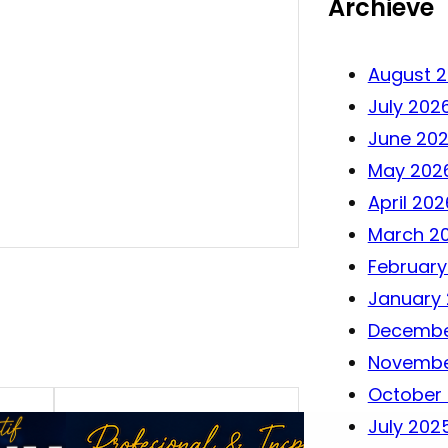
Archieve
August 
July 202
June 20
May 202
April 202
March 2
February
January
Decembe
Novembe
October
July 202