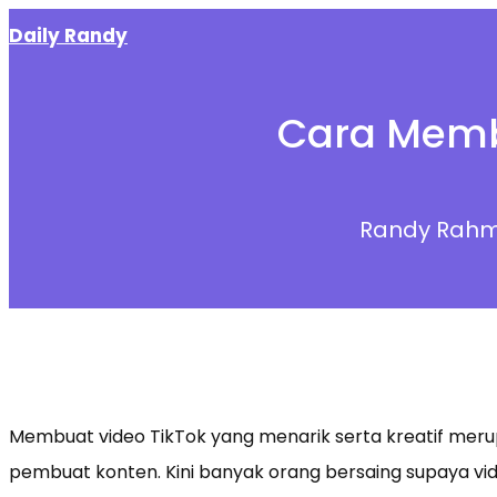
Skip
Daily Randy
to
content
Cara Membu
Randy Rahm
Membuat video TikTok yang menarik serta kreatif mer
pembuat konten. Kini banyak orang bersaing supaya v