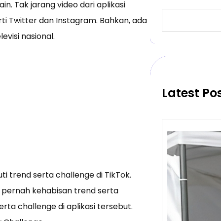
ain. Tak jarang video dari aplikasi
S
erti Twitter dan Instagram. Bahkan, ada
e
a
visi nasional.
r
c
h
Latest Po
i trend serta challenge di TikTok.
 pernah kehabisan trend serta
rta challenge di aplikasi tersebut.