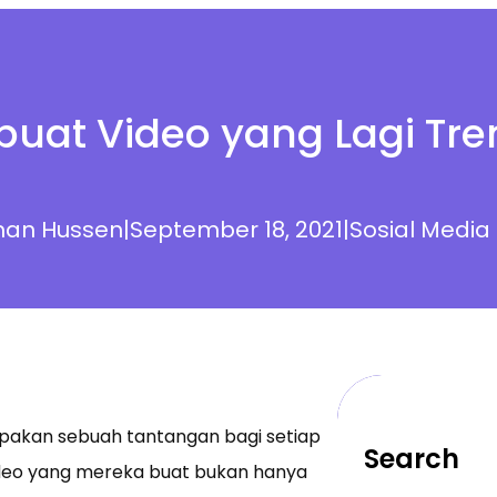
at Video yang Lagi Tren
an Hussen
|
September 18, 2021
|
Sosial Media
upakan sebuah tantangan bagi setiap
Search
ideo yang mereka buat bukan hanya