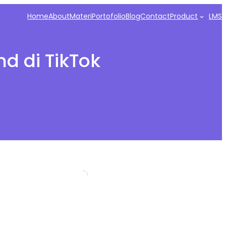
Home
About
Materi
Portofolio
Blog
Contact
Product
LMS
d di TikTok