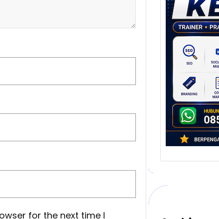
Stra
Pem
Berb
untu
Ber
Digita
mengu
berke
promo
owser for the next time I