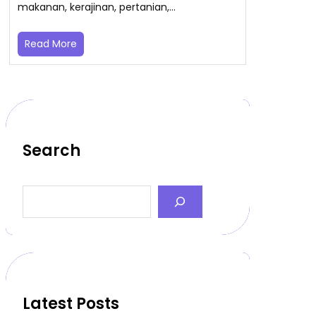
makanan, kerajinan, pertanian,…
Read More
Search
S
e
a
r
c
h
Latest Posts