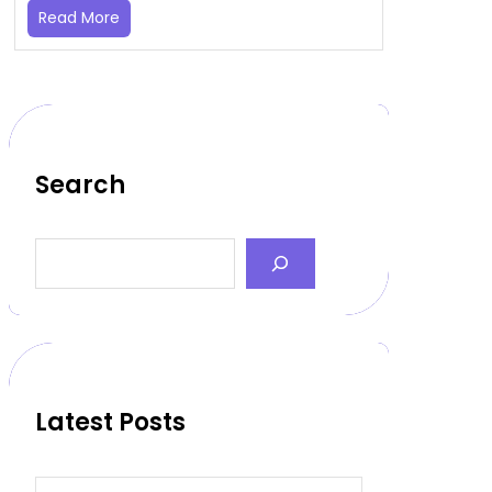
Read More
Search
S
e
a
r
c
h
Latest Posts