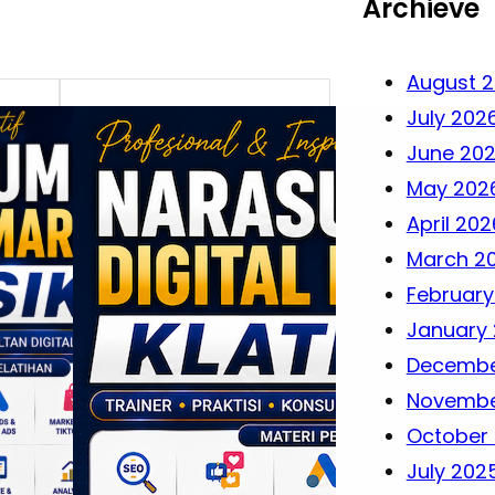
Archieve
August 
July 202
June 20
May 202
April 202
March 2
February
January
Decembe
Novembe
October
July 202