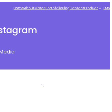
Home
About
Materi
Portofolio
Blog
Contact
Product
LMS
nstagram
 Media