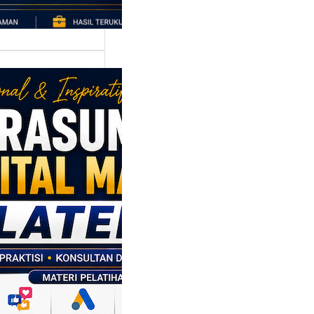
asumber
tal Marketing
en: Membantu
M dan SDM
l Naik Kelas
ui Strategi
al
p daerah memiliki