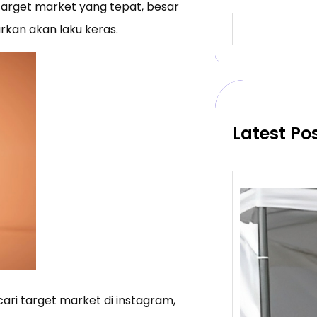
arget market yang tepat, besar
S
kan akan laku keras.
e
a
r
c
h
Latest Po
ari target market di instagram,