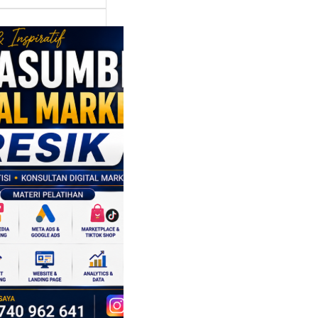
asumber
tal Marketing
ik:
ngkatkan
 Saing SDM
isnis di Era
sformasi
al
mbangan dunia
ri tidak hanya
ubah cara
sahaan
oduksi barang,…