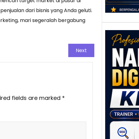
encari target market di pasar di
njualan dari bisnis yang Anda geluti.
 marketing, mari segeralah bergabung
Next
Nar
Digi
Klat
ired fields are marked
*
UMK
Loka
Melal
Digit
Setia