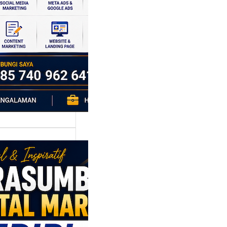
si ekonomi yang
da, dan Klaten
h…
asumber
tal Marketing
ri: Membangun