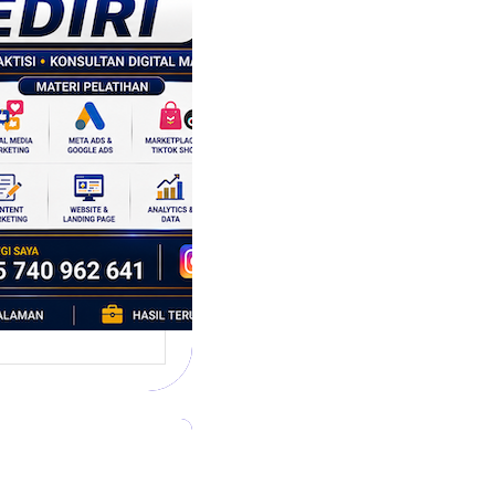
tegi
asaran
asis Data
k Bisnis yang
tumbuh
l marketing telah
bah cara bisnis
mbang. Dulu,
si banyak…