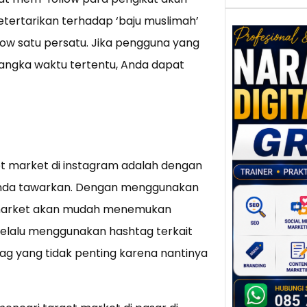
tertarikan terhadap ‘baju muslimah’
llow satu persatu. Jika pengguna yang
jangka waktu tertentu, Anda dapat
Nar
Digi
Gres
Meni
Daya
dan B
et market di instagram adalah dengan
Tran
Anda tawarkan. Dengan menggunakan
Digit
t market akan mudah menemukan
Perke
 selalu menggunakan hashtag terkait
indust
meng
g yang tidak penting karena nantinya
peru
mempr