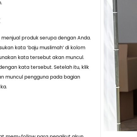
.
Tik 
k
Jual
Stra
g menjual produk serupa dengan Anda.
Baca 
ukan kata ‘baju muslimah’ di kolom
Berju
TikTo
nakan kata tersebut akan muncul.
hibur
ngan kata tersebut. Setelah itu, klik
akan muncul pengguna pada bagian
ka.
at mem-follow para pengikut akun