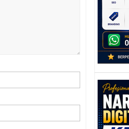
poten
berbe
adala
Nar
Digi
Kedi