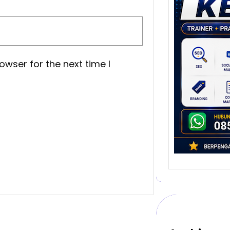
Stra
Pem
Berb
untu
Ber
owser for the next time I
Digita
mengu
berke
promo