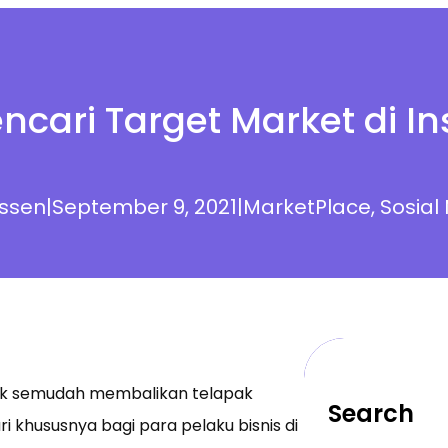
ncari Target Market di I
ssen
|
September 9, 2021
|
MarketPlace
, 
Sosial
ak semudah membalikan telapak
Search
ri khususnya bagi para pelaku bisnis di