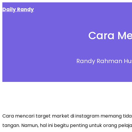
Skip
Daily Randy
to
content
Cara Me
Randy Rahman Hu
Cara mencari target market di instagram memang tid
tangan. Namun, hal ini begitu penting untuk orang pelaja