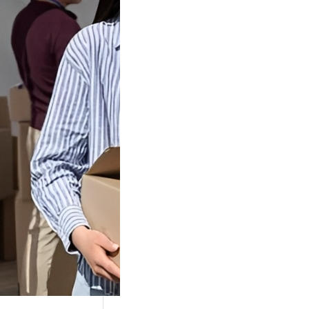
Tok Buat
an, Gimana
teginya ?
Juga Cara
alan Di Tiktokshop
k menjadi tempat
an…