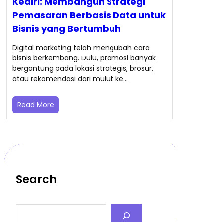
Kediri: Membangun Strategi
Pemasaran Berbasis Data untuk
Bisnis yang Bertumbuh
Digital marketing telah mengubah cara
bisnis berkembang. Dulu, promosi banyak
bergantung pada lokasi strategis, brosur,
atau rekomendasi dari mulut ke…
Read More
Search
S
e