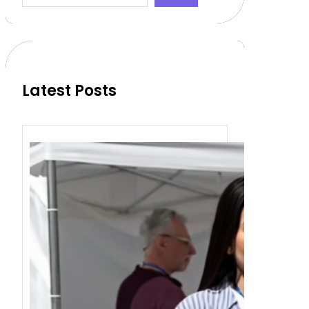
a
r
c
h
Latest Posts