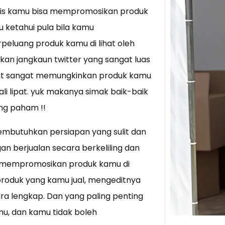
gais kamu bisa mempromosikan produk
u ketahui pula bila kamu
Tik 
Jual
eluang produk kamu di lihat oleh
Stra
kan jangkaun twitter yang sangat luas
Baca 
but sangat memungkinkan produk kamu
Berju
i lipat. yuk makanya simak baik-baik
TikTo
hibur
ng paham !!
embutuhkan persiapan yang sulit dan
n berjualan secara berkeliling dan
ai mempromosikan produk kamu di
roduk yang kamu jual, mengeditnya
ra lengkap. Dan yang paling penting
u, dan kamu tidak boleh