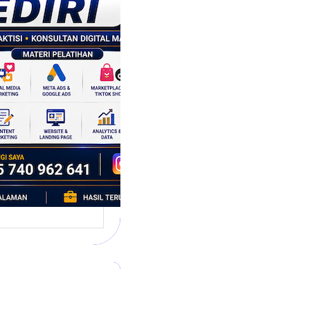
tegi
asaran
asis Data
k Bisnis yang
tumbuh
l marketing telah
bah cara bisnis
mbang. Dulu,
si banyak…