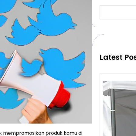
S
e
a
r
c
h
Latest Po
tuk mempromosikan produk kamu di