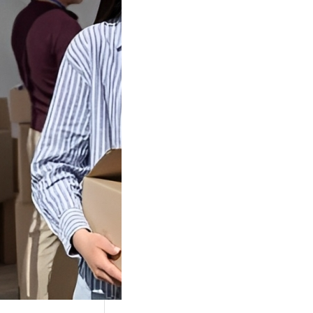
Tok Buat
an, Gimana
teginya ?
Juga Cara
alan Di Tiktokshop
k menjadi tempat
an…