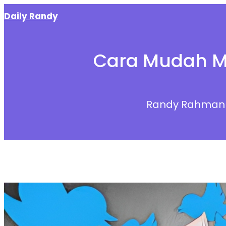
Skip
Daily Randy
to
content
Cara Mudah Mem
Randy Rahman