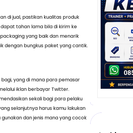
Stra
Pem
Berb
di jual, pastikan kualitas produk
untu
Ber
dapat tahan lama bila di kirim ke
 packaging yang baik dan menarik
Digita
mengu
k dengan bungkus paket yang cantik.
berke
promo
r bagi, yang di mana para pemasar
alui iklan berbayar Twitter.
mendasikan sekali bagi para pelaku
 yang selanjutnya harus kamu lakukan
 gunakan dan jenis mana yang cocok