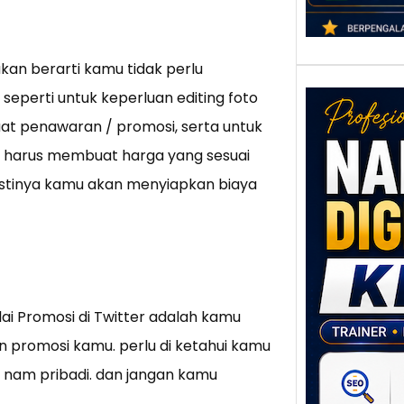
kan berarti kamu tidak perlu
seperti untuk keperluan editing foto
at penawaran / promosi, serta untuk
mu harus membuat harga yang sesuai
pastinya kamu akan menyiapkan biaya
Nar
Digi
Klat
UMK
ai Promosi di Twitter adalah kamu
Loka
Melal
n promosi kamu. perlu di ketahui kamu
Digit
nam pribadi. dan jangan kamu
Setia