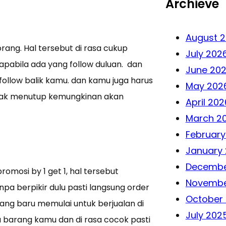
Archieve
August 
rang. Hal tersebut di rasa cukup
July 202
apabila ada yang follow duluan. dan
June 20
llow balik kamu. dan kamu juga harus
May 202
dak menutup kemungkinan akan
April 202
March 2
February
January
Decembe
mosi by 1 get 1, hal tersebut
Novembe
a berpikir dulu pasti langsung order
October
ang baru memulai untuk berjualan di
July 202
barang kamu dan di rasa cocok pasti