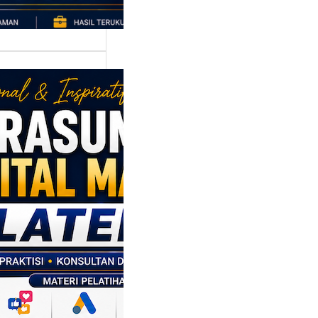
asumber
tal Marketing
en: Membantu
M dan SDM
l Naik Kelas
ui Strategi
al
p daerah memiliki