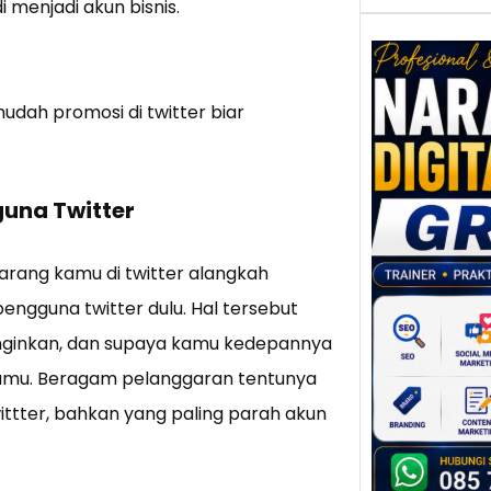
menjadi akun bisnis.
dah promosi di twitter biar
Nar
Digi
Gres
guna Twitter
Meni
Daya
dan B
ang kamu di twitter alangkah
Tran
Digit
ngguna twitter dulu. Hal tersebut
 inginkan, dan supaya kamu kedepannya
Perke
indust
amu. Beragam pelanggaran tentunya
meng
ittter, bahkan yang paling parah akun
peru
mempr