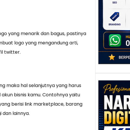
poten
berbe
adala
 logo yang menarik dan bagus, pastinya
buat logo yang mengandung arti,
l twitter.
ang maka hal selanjutnya yang harus
 akun bisnis kamu. Contohnya yaitu
ang berisi link marketplace, barang
 dan lainnya.
Nar
Digi
Kedi