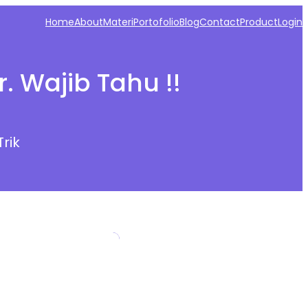
Home
About
Materi
Portofolio
Blog
Contact
Product
Login
. Wajib Tahu !!
Trik