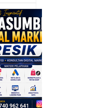
asumber
tal Marketing
ik:
ngkatkan
 Saing SDM
isnis di Era
sformasi
al
mbangan dunia
ri tidak hanya
ubah cara
sahaan
oduksi barang,…