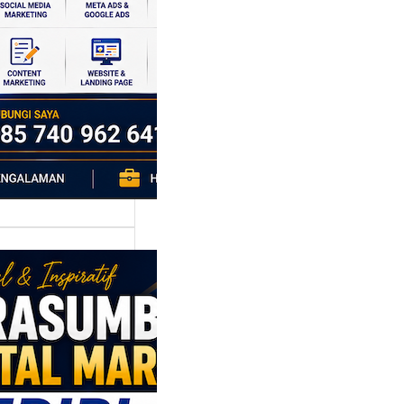
si ekonomi yang
da, dan Klaten
h…
asumber
tal Marketing
ri: Membangun