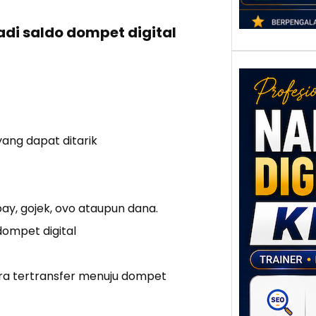
di saldo dompet digital
ang dapat ditarik
Nar
Digi
opay, gojek, ovo ataupun dana.
Klat
ompet digital
UMK
Loka
Melal
era tertransfer menuju dompet
Digit
Setia