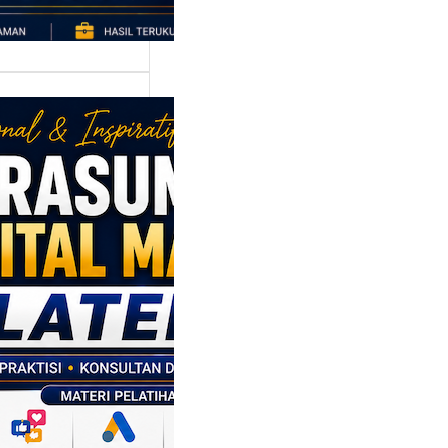
asumber
tal Marketing
en: Membantu
M dan SDM
l Naik Kelas
ui Strategi
al
p daerah memiliki