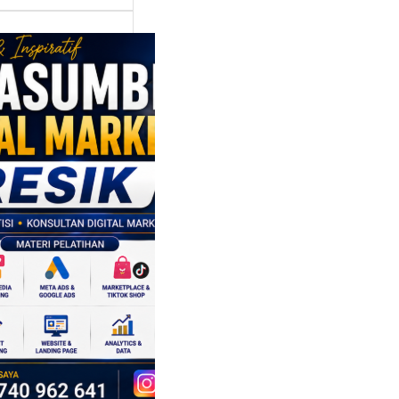
asumber
tal Marketing
ik:
ngkatkan
 Saing SDM
isnis di Era
sformasi
al
mbangan dunia
ri tidak hanya
ubah cara
sahaan
oduksi barang,…