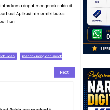
poten
di atas kamu dapat mengecek saldo di
berbe
asil. Aplikasi ini memiliki batas
adala
per hari
ack video
menarik uang dari snack
Next
Nar
Digi
Kedi
ired fields are marked
*