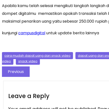
Apabila kamu telah selesai mengikuti langkah langkah 
dompet digitalmu memastikan apakah transaksi telah berh
maksimal penarikan uang yaitu sebesar 250.000 rupiah 
kunjungi
campusdigital
untuk update berita lainnya
cara mudah dapat uang dari snack video
dapat uang dari sn
video
snack video
Previous
Leave a Reply
Your email address will not be published.
Requ