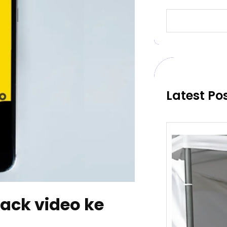
S
e
a
r
c
h
Latest Po
ack video ke