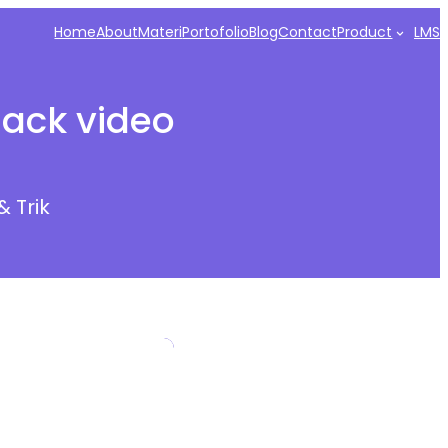
Home
About
Materi
Portofolio
Blog
Contact
Product
LMS
ack video
& Trik