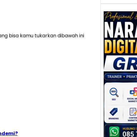
ang bisa kamu tukarkan dibawah ini
Nar
Digi
Gres
Meni
Daya
dan B
Tran
Digit
Perke
indust
meng
peru
mempr
andemi?