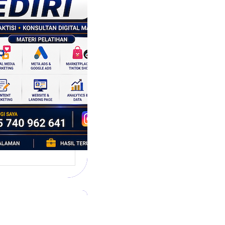
tegi
asaran
asis Data
k Bisnis yang
tumbuh
l marketing telah
bah cara bisnis
mbang. Dulu,
si banyak…