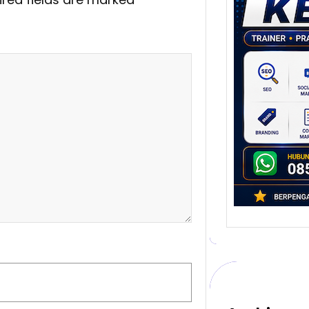
Stra
Pem
Berb
untu
Ber
Digita
mengu
berke
promo