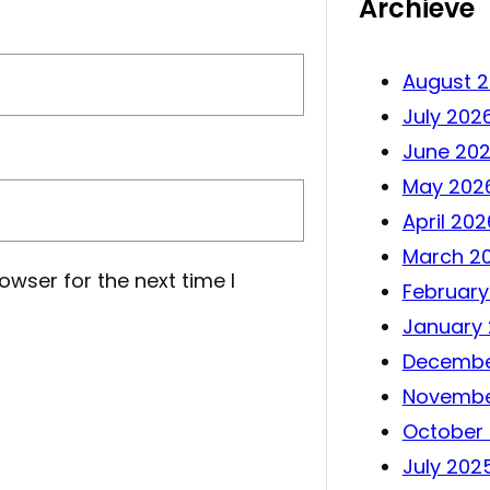
Archieve
August 
July 202
June 20
May 202
April 202
March 2
owser for the next time I
February
January
Decembe
Novembe
October
July 202