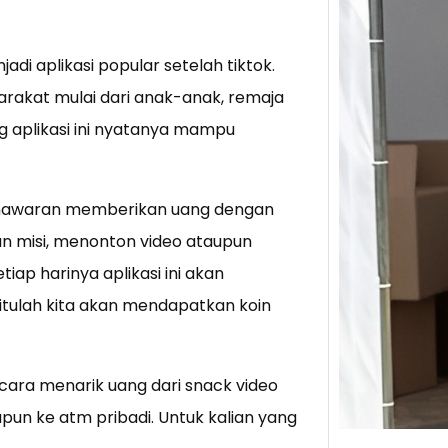
Tik 
di aplikasi popular setelah tiktok.
Jual
Stra
arakat mulai dari anak-anak, remaja
g aplikasi ini nyatanya mampu
Baca 
Berju
TikTo
penawaran memberikan uang dengan
hibur
 misi, menonton video ataupun
p harinya aplikasi ini akan
 itulah kita akan mendapatkan koin
cara menarik uang dari snack video
pun ke atm pribadi. Untuk kalian yang