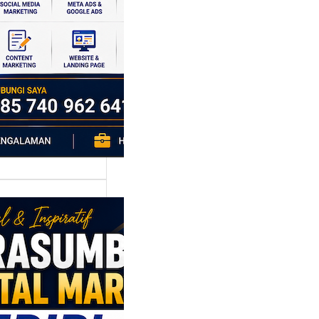
si ekonomi yang
da, dan Klaten
h…
asumber
tal Marketing
ri: Membangun