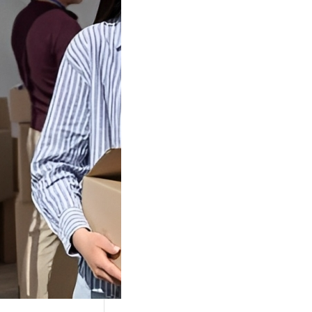
Tok Buat
an, Gimana
teginya ?
Juga Cara
alan Di Tiktokshop
k menjadi tempat
an…