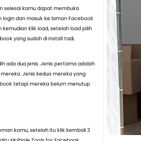
an selesai kamu dapat membuka
Tik 
h login dan masuk ke laman Facebook
Jual
n kemudian klik load, setelah load pilih
Stra
ok yang sudah di install tadi,
Baca 
Berju
TikTo
 ada dua jenis. Jenis pertama adalah
hibur
mereka. Jenis kedua mereka yang
cebook tetapi mereka belum menutup
man kamu, setelah itu klik kembali 3
 yaitu Multiple Tools for Facebook.