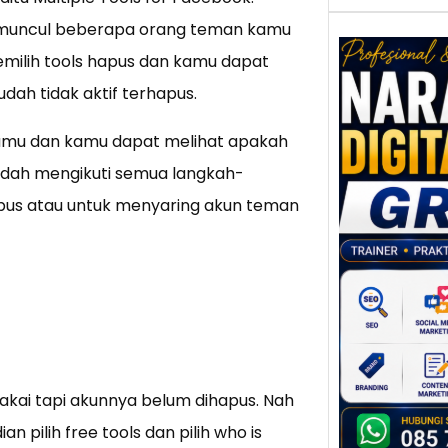
Akan muncul beberapa orang teman kamu
memilih tools hapus dan kamu dapat
h tidak aktif terhapus.
Nar
amu dan kamu dapat melihat apakah
Digi
Gres
udah mengikuti semua langkah-
Meni
pus atau untuk menyaring akun teman
Daya
dan B
Tran
Digit
Perke
indust
meng
peru
pakai tapi akunnya belum dihapus. Nah
mempr
 pilih free tools dan pilih who is