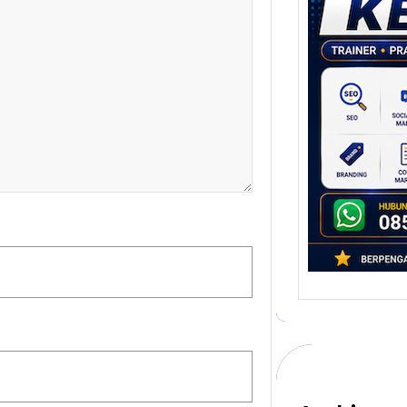
Stra
Pem
Berb
untu
Ber
Digita
mengu
berke
promo