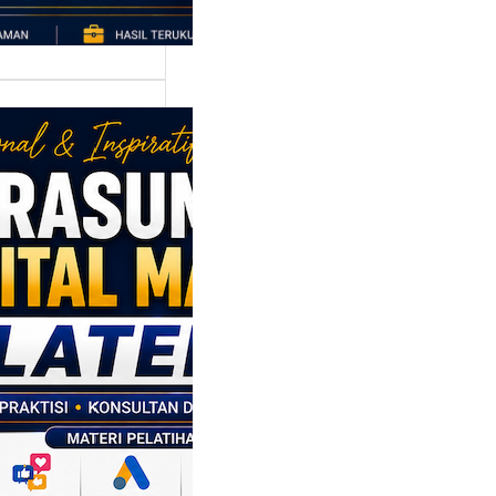
asumber
tal Marketing
en: Membantu
M dan SDM
l Naik Kelas
ui Strategi
al
p daerah memiliki