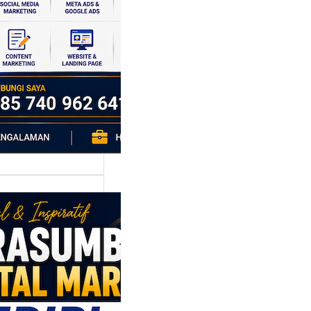
si ekonomi yang
da, dan Klaten
h…
asumber
tal Marketing
ri: Membangun