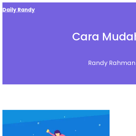
Skip
Daily Randy
to
content
Cara Muda
Randy Rahman