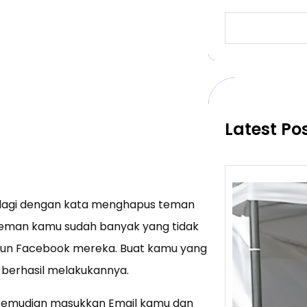
S
e
a
r
c
h
Latest Po
g lagi dengan kata menghapus teman
 teman kamu sudah banyak yang tidak
un Facebook mereka. Buat kamu yang
 berhasil melakukannya.
 kemudian masukkan Email kamu dan