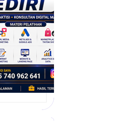
tegi
asaran
asis Data
k Bisnis yang
tumbuh
l marketing telah
bah cara bisnis
mbang. Dulu,
si banyak…