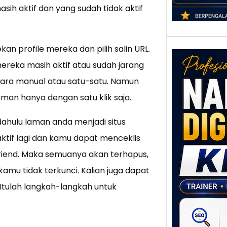
h aktif dan yang sudah tidak aktif
profile mereka dan pilih salin URL.
reka masih aktif atau sudah jarang
ara manual atau satu-satu. Namun
man hanya dengan satu klik saja.
 dahulu laman anda menjadi situs
Nar
ktif lagi dan kamu dapat menceklis
Digi
nfriend. Maka semuanya akan terhapus,
Klat
UMK
amu tidak terkunci. Kalian juga dapat
Loka
 Itulah langkah-langkah untuk
Melal
Digit
Setia