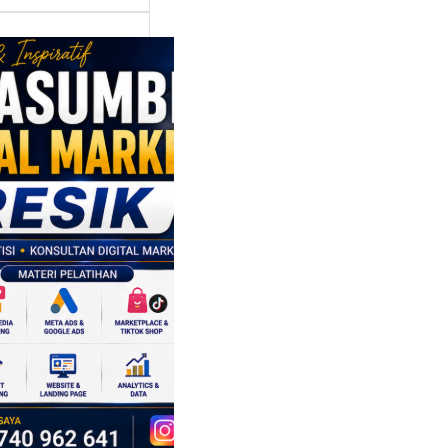
asumber
tal Marketing
ik:
ngkatkan
 Saing SDM
isnis di Era
sformasi
al
mbangan dunia
ri tidak hanya
ubah cara
sahaan
oduksi barang,…