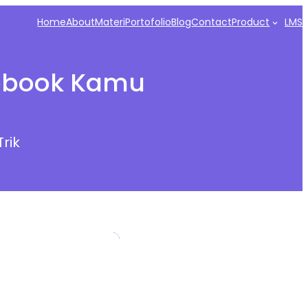
Home
About
Materi
Portofolio
Blog
Contact
Product
LMS
ebook Kamu
Trik