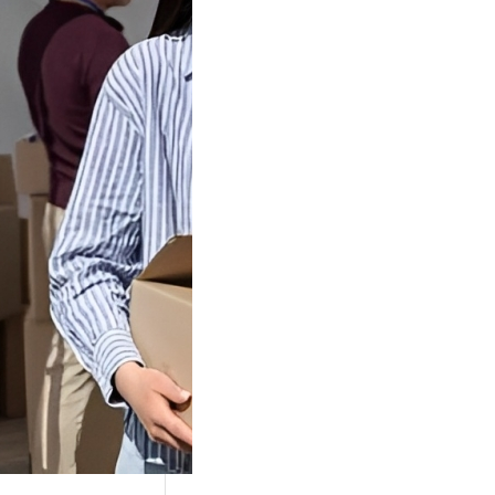
Tok Buat
an, Gimana
teginya ?
Juga Cara
alan Di Tiktokshop
k menjadi tempat
an…