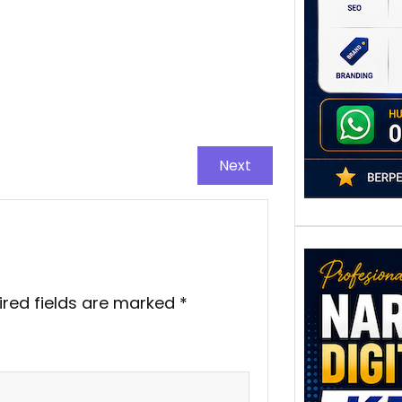
poten
berbe
adala
Next
ired fields are marked
*
Nar
Digi
Kedi