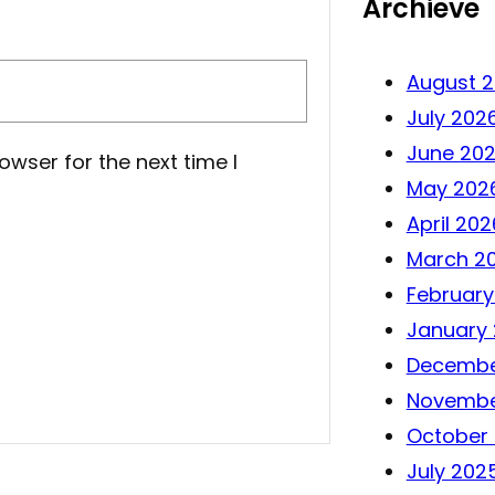
Archieve
August 
July 202
June 20
owser for the next time I
May 202
April 202
March 2
February
January
Decembe
Novembe
October
July 202