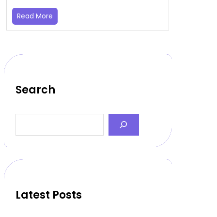
Read More
Search
S
e
a
r
c
h
Latest Posts