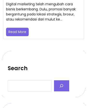
Digital marketing telah mengubah cara
bisnis berkembang. Dulu, promosi banyak
bergantung pada lokasi strategis, brosur,
atau rekomendasi dari mulut ke…
Read More
Search
S
e
a
r
c
h